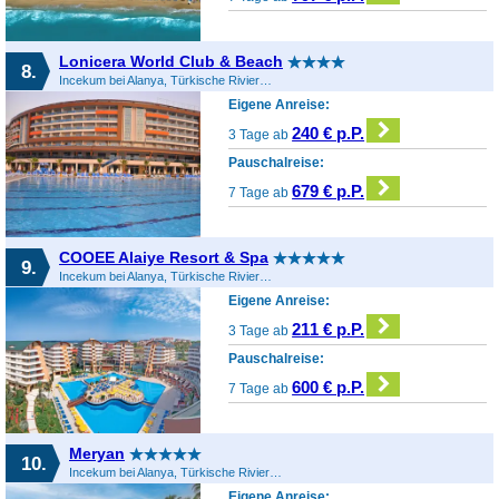
Lonicera World Club & Beach
8.
Incekum bei Alanya, Türkische Riviera, Türkei
Eigene Anreise:
240 € p.P.
3 Tage ab
Pauschalreise:
679 € p.P.
7 Tage ab
COOEE Alaiye Resort & Spa
9.
Incekum bei Alanya, Türkische Riviera, Türkei
Eigene Anreise:
211 € p.P.
3 Tage ab
Pauschalreise:
600 € p.P.
7 Tage ab
Meryan
10.
Incekum bei Alanya, Türkische Riviera, Türkei
Eigene Anreise: