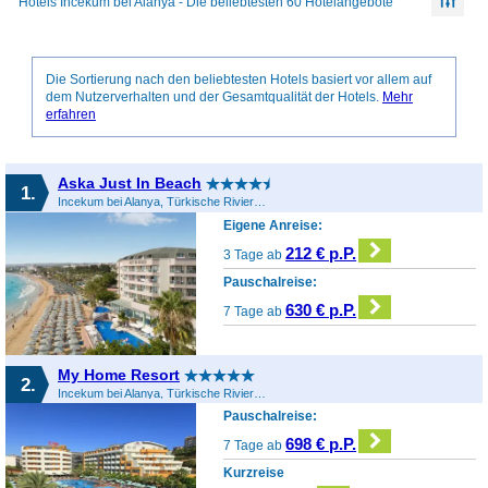
Hotels Incekum bei Alanya - Die beliebtesten 60 Hotelangebote
Die Sortierung nach den beliebtesten Hotels basiert vor allem auf
dem Nutzerverhalten und der Gesamtqualität der Hotels.
Mehr
erfahren
Aska Just In Beach
1.
Incekum bei Alanya, Türkische Riviera, Türkei
Eigene Anreise:
212 € p.P.
3 Tage ab
Pauschalreise:
630 € p.P.
7 Tage ab
My Home Resort
2.
Incekum bei Alanya, Türkische Riviera, Türkei
Pauschalreise:
698 € p.P.
7 Tage ab
Kurzreise