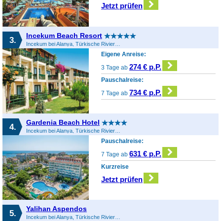
Jetzt prüfen
Incekum Beach Resort
3.
Incekum bei Alanya, Türkische Riviera, Türkei
Eigene Anreise:
274 € p.P.
3 Tage ab
Pauschalreise:
734 € p.P.
7 Tage ab
Gardenia Beach Hotel
4.
Incekum bei Alanya, Türkische Riviera, Türkei
Pauschalreise:
631 € p.P.
7 Tage ab
Kurzreise
Jetzt prüfen
Yalihan Aspendos
5.
Incekum bei Alanya, Türkische Riviera, Türkei