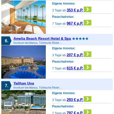
Eigene Anreise:
353 € p.P.
3 Tage ab
Pauschalreise:
967 € p.P.
7 Tage ab
Amelia Beach Resort Hotel & Spa
6.
Incekum bei Alanya, Türkische Riviera, Türkei
Eigene Anreise:
207 € p.P.
3 Tage ab
Pauschalreise:
615 € p.P.
7 Tage ab
Yalihan Una
7.
Incekum bei Alanya, Türkische Riviera, Türkei
Eigene Anreise:
293 € p.P.
3 Tage ab
Pauschalreise:
797 € p.P.
7 Tage ab