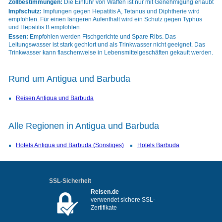
Zollbestimmungen:
Die Einfuhr von Waffen ist nur mit Genehmigung erlaubt
Impfschutz:
Impfungen gegen Hepatitis A, Tetanus und Diphtherie wird
empfohlen. Für einen längeren Aufenthalt wird ein Schutz gegen Typhus
und Hepatitis B empfohlen.
Essen:
Empfohlen werden Fischgerichte und Spare Ribs. Das
Leitungswasser ist stark gechlort und als Trinkwasser nicht geeignet. Das
Trinkwasser kann flaschenweise in Lebensmittelgeschäften gekauft werden.
Rund um Antigua und Barbuda
Reisen Antigua und Barbuda
Alle Regionen in Antigua und Barbuda
Hotels Antigua und Barbuda (Sonstiges)
Hotels Barbuda
SSL-Sicherheit
Reisen.de
verwendet sichere SSL-
Zertifikate