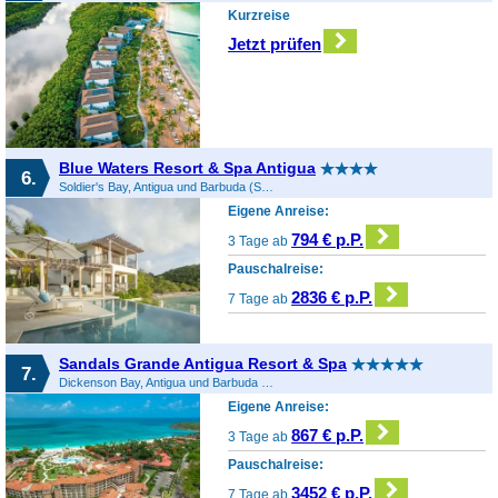
Kurzreise
Jetzt prüfen
Blue Waters Resort & Spa Antigua
6.
Soldier's Bay, Antigua und Barbuda (Sonstiges), Antigua und Barbuda
Eigene Anreise:
794 € p.P.
3 Tage ab
Pauschalreise:
2836 € p.P.
7 Tage ab
Sandals Grande Antigua Resort & Spa
7.
Dickenson Bay, Antigua und Barbuda (Sonstiges), Antigua und Barbuda
Eigene Anreise:
867 € p.P.
3 Tage ab
Pauschalreise:
3452 € p.P.
7 Tage ab