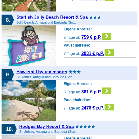
Starfish Jolly Beach Resort & Spa
8.
Jolly Beach, Antigua und Barbuda (Sonstiges), Antigua und Barbuda
Eigene Anreise:
759 € p.P.
3 Tage ab
Pauschalreise:
2831 € p.P.
7 Tage ab
Hawksbill by rex resorts
9.
St. John's, Antigua und Barbuda (Sonstiges), Antigua und Barbuda
Eigene Anreise:
361 € p.P.
3 Tage ab
Pauschalreise:
2476 € p.P.
7 Tage ab
Hodges Bay Resort & Spa
10.
St. John's, Antigua und Barbuda (Sonstiges), Antigua und Barbuda
Eigene Anreise: