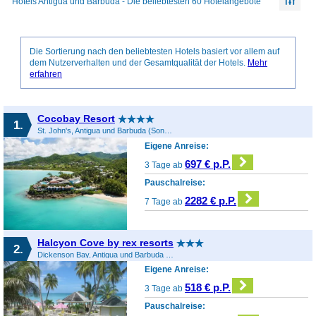
Hotels Antigua und Barbuda - Die beliebtesten 60 Hotelangebote
Die Sortierung nach den beliebtesten Hotels basiert vor allem auf
dem Nutzerverhalten und der Gesamtqualität der Hotels.
Mehr
erfahren
Cocobay Resort
1.
St. John's, Antigua und Barbuda (Sonstiges), Antigua und Barbuda
Eigene Anreise:
697 € p.P.
3 Tage ab
Pauschalreise:
2282 € p.P.
7 Tage ab
Halcyon Cove by rex resorts
2.
Dickenson Bay, Antigua und Barbuda (Sonstiges), Antigua und Barbuda
Eigene Anreise:
518 € p.P.
3 Tage ab
Pauschalreise: