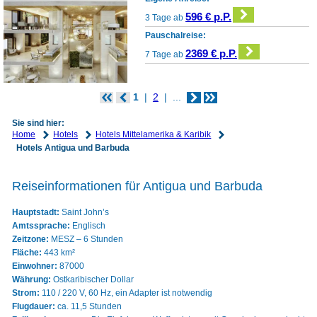
596 € p.P.
3 Tage ab
Pauschalreise:
2369 € p.P.
7 Tage ab
1
2
...
Sie sind hier:
Home
Hotels
Hotels Mittelamerika & Karibik
Hotels Antigua und Barbuda
Reiseinformationen für Antigua und Barbuda
Hauptstadt:
Saint John’s
Amtssprache:
Englisch
Zeitzone:
MESZ – 6 Stunden
Fläche:
443 km²
Einwohner:
87000
Währung:
Ostkaribischer Dollar
Strom:
110 / 220 V, 60 Hz, ein Adapter ist notwendig
Flugdauer:
ca. 11,5 Stunden