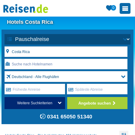
0
Hotels Costa Rica
Deutschland - Alle Flughäfen
Früheste Anreise
Späteste Abreise
Angebote suchen
Weitere Suchkriterien
0341 65050 51340