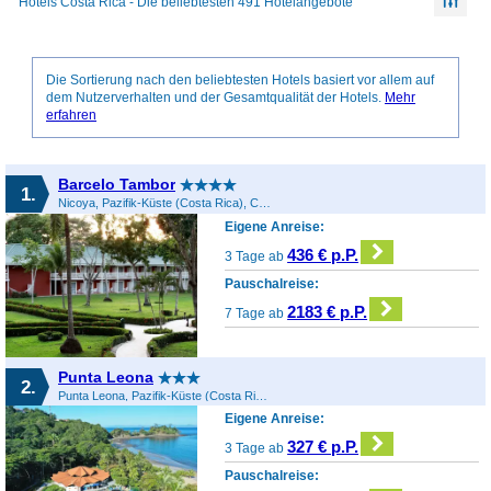
Hotels Costa Rica - Die beliebtesten 491 Hotelangebote
Die Sortierung nach den beliebtesten Hotels basiert vor allem auf
dem Nutzerverhalten und der Gesamtqualität der Hotels.
Mehr
erfahren
Barcelo Tambor
1.
Nicoya, Pazifik-Küste (Costa Rica), Costa Rica
Eigene Anreise:
436 € p.P.
3 Tage ab
Pauschalreise:
2183 € p.P.
7 Tage ab
Punta Leona
2.
Punta Leona, Pazifik-Küste (Costa Rica), Costa Rica
Eigene Anreise:
327 € p.P.
3 Tage ab
Pauschalreise: