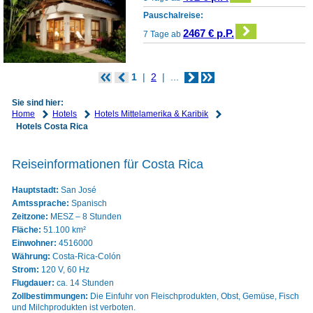
Pauschalreise:
2467 € p.P.
7 Tage ab
1
2
...
Sie sind hier:
Home
Hotels
Hotels Mittelamerika & Karibik
Hotels Costa Rica
Reiseinformationen für Costa Rica
Hauptstadt:
San José
Amtssprache:
Spanisch
Zeitzone:
MESZ – 8 Stunden
Fläche:
51.100 km²
Einwohner:
4516000
Währung:
Costa-Rica-Colón
Strom:
120 V, 60 Hz
Flugdauer:
ca. 14 Stunden
Zollbestimmungen:
Die Einfuhr von Fleischprodukten, Obst, Gemüse, Fisch
und Milchprodukten ist verboten.