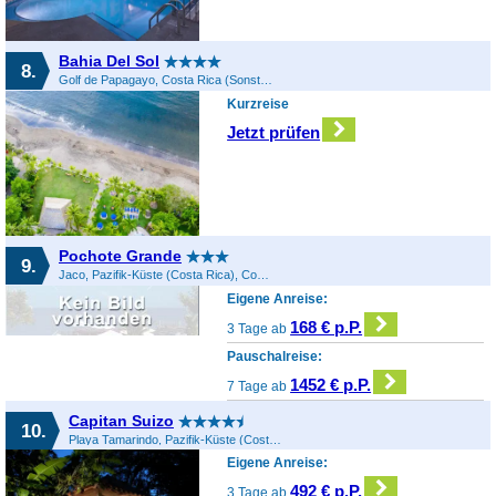
Bahia Del Sol
8.
Golf de Papagayo, Costa Rica (Sonstiges), Costa Rica
Kurzreise
Jetzt prüfen
Pochote Grande
9.
Jaco, Pazifik-Küste (Costa Rica), Costa Rica
Eigene Anreise:
168 € p.P.
3 Tage ab
Pauschalreise:
1452 € p.P.
7 Tage ab
Capitan Suizo
10.
Playa Tamarindo, Pazifik-Küste (Costa Rica), Costa Rica
Eigene Anreise:
492 € p.P.
3 Tage ab