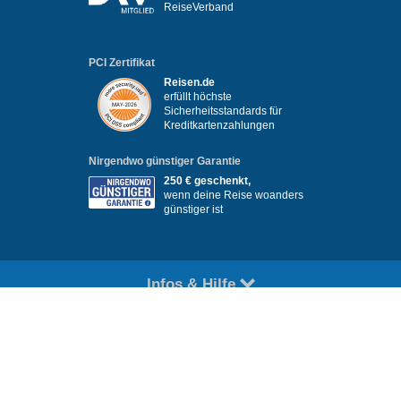
ReiseVerband
PCI Zertifikat
Reisen.de
erfüllt höchste
Sicherheitsstandards für
Kreditkartenzahlungen
Nirgendwo günstiger Garantie
250 € geschenkt,
wenn deine Reise woanders
günstiger ist
Infos & Hilfe
Das Unternehmen
Für Partner
Copyright © reisen.de 2026. Alle Rechte vorbehalten
Impressum
Datenschutz
Kontakt