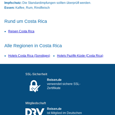
Impfschutz:
Die Standardimpfungen sollten überprüft werden.
Essen:
Kaffee, Rum, Rindfleisch
Rund um Costa Rica
Reisen Costa Rica
Alle Regionen in Costa Rica
Hotels Costa Rica (Sonstiges)
Hotels Pazifik-Küste (Costa Rica)
SSL-Sicherheit
Reisen.de
verwendet sichere SSL-
Zertifikate
Mitgliedschaft
Reisen.de
ist Mitglied im Deutschen