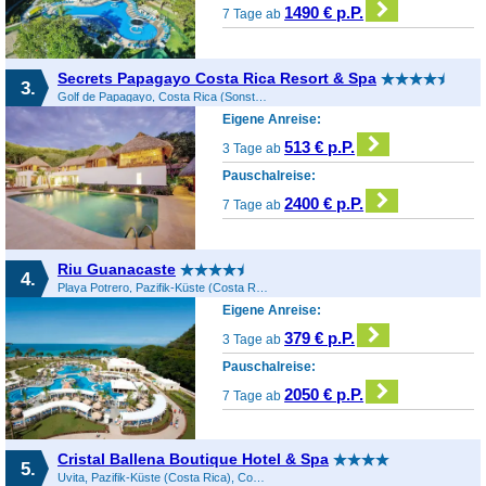
1490 € p.P.
7 Tage ab
Secrets Papagayo Costa Rica Resort & Spa
3.
Golf de Papagayo, Costa Rica (Sonstiges), Costa Rica
Eigene Anreise:
513 € p.P.
3 Tage ab
Pauschalreise:
2400 € p.P.
7 Tage ab
Riu Guanacaste
4.
Playa Potrero, Pazifik-Küste (Costa Rica), Costa Rica
Eigene Anreise:
379 € p.P.
3 Tage ab
Pauschalreise:
2050 € p.P.
7 Tage ab
Cristal Ballena Boutique Hotel & Spa
5.
Uvita, Pazifik-Küste (Costa Rica), Costa Rica