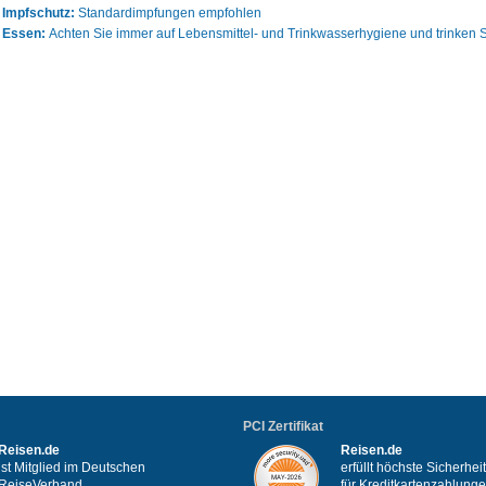
Impfschutz:
Standardimpfungen empfohlen
Essen:
Achten Sie immer auf Lebensmittel- und Trinkwasserhygiene und trinken S
PCI Zertifikat
Reisen.de
Reisen.de
ist Mitglied im Deutschen
erfüllt höchste Sicherhe
ReiseVerband
für Kreditkartenzahlung