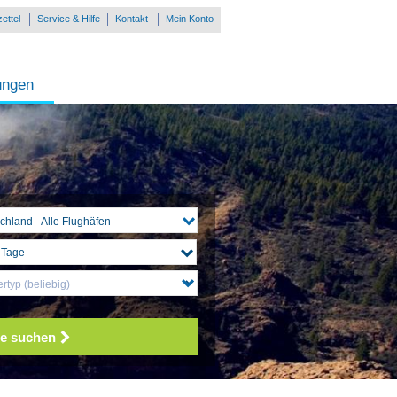
ettel
Service & Hilfe
Kontakt
Mein Konto
ungen
chland - Alle Flughäfen
rtyp (beliebig)
e suchen