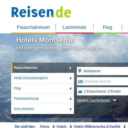
Pauschalreisen
Lastminute
Flug
Hotels Montserrat
Mit wenigen Klicks zum Traumurlaub!
Pauschalreise
Hotel (Urlaubsregion)
Früheste Anreise
Flug
Ferienwohnung
Weitere Suchkriterien
Kreuzfahrten
Home
Hotels
Hotels Mittelamerika & Karibik
Sie sind hier: