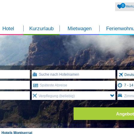
0
Merkz
Hotel
Kurzurlaub
Mietwagen
Ferienwohn
Deuts
Späteste Abreise
Verpflegung (beliebig)
Zimme
Angebot
Hotels Montserrat