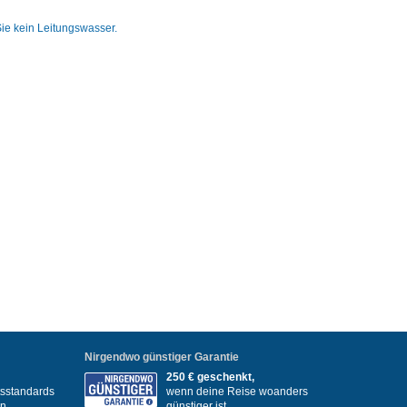
ie kein Leitungswasser.
Nirgendwo günstiger Garantie
250 € geschenkt,
itsstandards
wenn deine Reise woanders
en
günstiger ist