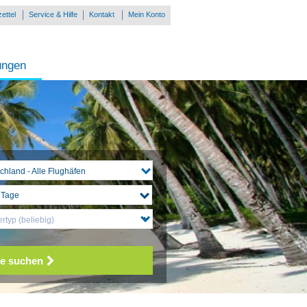
ettel
Service & Hilfe
Kontakt
Mein Konto
ungen
chland - Alle Flughäfen
rtyp (beliebig)
e suchen