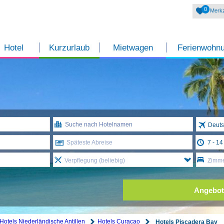
0
Merkz
Hotel
Kurzurlaub
Mietwagen
Ferienwohn
Deuts
Späteste Abreise
Verpflegung (beliebig)
Zimme
Angebot
Hotels Niederländische Antillen
Hotels Curacao
Hotels Piscadera Bay