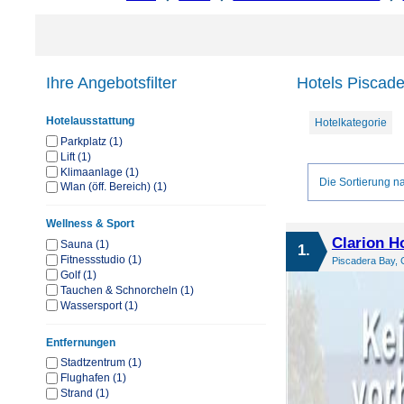
Ihre Angebotsfilter
Hotels Piscade
Hotelausstattung
Hotelkategorie
Parkplatz (1)
Lift (1)
Klimaanlage (1)
Die Sortierung na
Wlan (öff. Bereich) (1)
Wellness & Sport
Clarion H
Sauna (1)
1.
Fitnessstudio (1)
Piscadera Bay, C
Golf (1)
Tauchen & Schnorcheln (1)
Wassersport (1)
Entfernungen
Stadtzentrum (1)
Flughafen (1)
Strand (1)