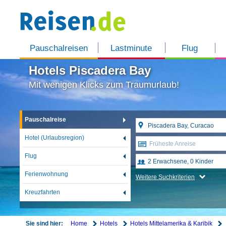
Pauschalreisen
Lastminute
Flug
Hotels Piscadera Bay
Mit wenigen Klicks zum Traumurlaub!
Pauschalreise
Hotel (Urlaubsregion)
Früheste Anreise
Flug
Ferienwohnung
Weitere Suchkriterien
Kreuzfahrten
Home
Hotels
Hotels Mittelamerika & Karibik
Sie sind hier: