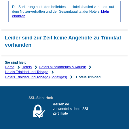
Die Sortierung nach den beliebtesten Hotels basiert vor allem auf
dem Nutzerverhalten und der Gesamtqualität der Hotels.
Mehr
erfahren
Leider sind zur Zeit keine Angebote zu Trinidad
vorhanden
Sie sind hier:
Home
Hotels
Hotels Mittelamerika & Karibik
Hotels Trinidad und Tobago
Hotels Trinidad und Tobago (Sonstiges)
Hotels Trinidad
SSL-Sicherheit
Reisen.de
verwendet sichere SSL-
Zertifikate