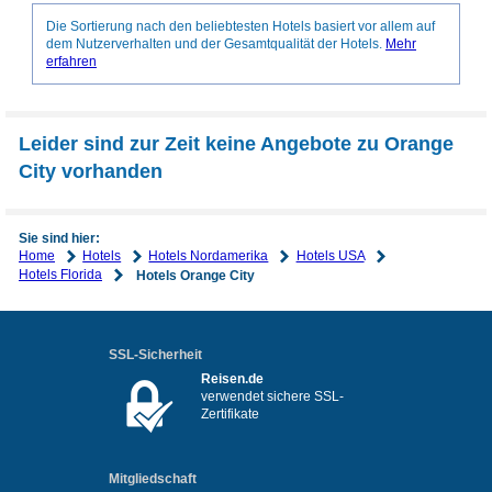
Die Sortierung nach den beliebtesten Hotels basiert vor allem auf
dem Nutzerverhalten und der Gesamtqualität der Hotels.
Mehr
erfahren
Leider sind zur Zeit keine Angebote zu Orange
City vorhanden
Sie sind hier:
Home
Hotels
Hotels Nordamerika
Hotels USA
Hotels Florida
Hotels Orange City
SSL-Sicherheit
Reisen.de
verwendet sichere SSL-
Zertifikate
Mitgliedschaft