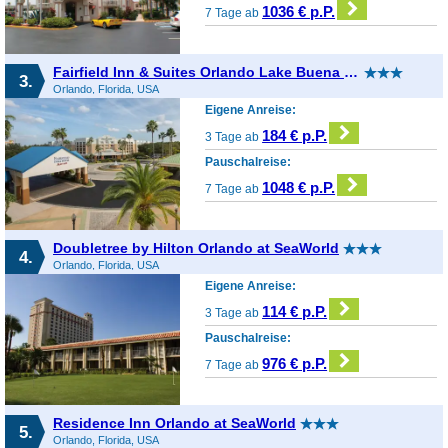
1036 € p.P.
7 Tage ab
Fairfield Inn & Suites Orlando Lake Buena Vista Marriott Villag
3.
Orlando, Florida, USA
Eigene Anreise:
184 € p.P.
3 Tage ab
Pauschalreise:
1048 € p.P.
7 Tage ab
Doubletree by Hilton Orlando at SeaWorld
4.
Orlando, Florida, USA
Eigene Anreise:
114 € p.P.
3 Tage ab
Pauschalreise:
976 € p.P.
7 Tage ab
Residence Inn Orlando at SeaWorld
5.
Orlando, Florida, USA