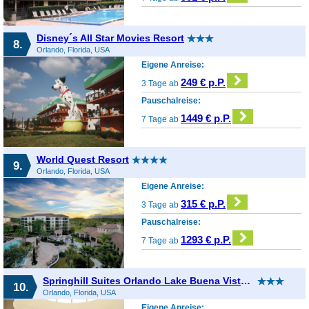
Disney´s All Star Movies Resort
8.
Orlando, Florida, USA
Eigene Anreise:
249 € p.P.
3 Tage ab
Pauschalreise:
1449 € p.P.
7 Tage ab
World Quest Resort
9.
Orlando, Florida, USA
Eigene Anreise:
315 € p.P.
3 Tage ab
Pauschalreise:
1293 € p.P.
7 Tage ab
Springhill Suites Orlando Lake Buena Vista in Marriott Village
10.
Orlando, Florida, USA
Eigene Anreise: