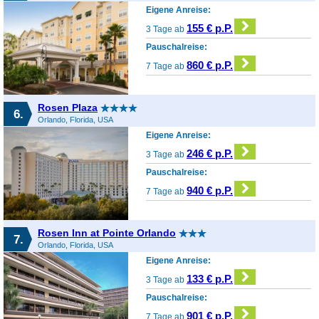
Eigene Anreise:
155 € p.P.
3 Tage ab
Pauschalreise:
860 € p.P.
7 Tage ab
Rosen Plaza
6.
Orlando, Florida, USA
Eigene Anreise:
246 € p.P.
3 Tage ab
Pauschalreise:
940 € p.P.
7 Tage ab
Rosen Inn at Pointe Orlando
7.
Orlando, Florida, USA
Eigene Anreise:
133 € p.P.
3 Tage ab
Pauschalreise:
901 € p.P.
7 Tage ab