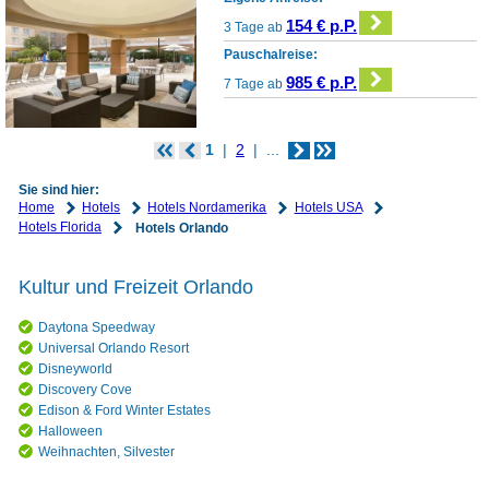
154 € p.P.
3 Tage ab
Pauschalreise:
985 € p.P.
7 Tage ab
1
2
...
Sie sind hier:
Home
Hotels
Hotels Nordamerika
Hotels USA
Hotels Florida
Hotels Orlando
Kultur und Freizeit Orlando
Daytona Speedway
Universal Orlando Resort
Disneyworld
Discovery Cove
Edison & Ford Winter Estates
Halloween
Weihnachten, Silvester