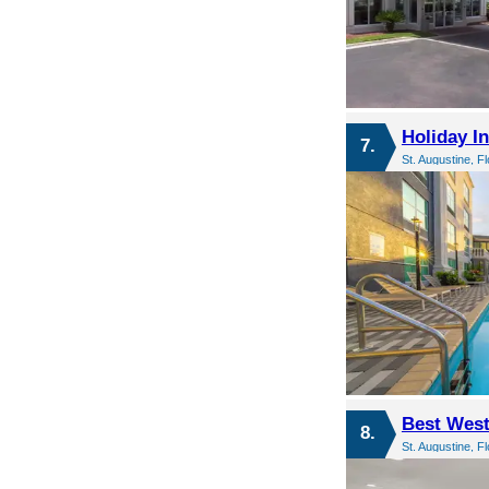
Holiday In
7.
St. Augustine, F
Best West
8.
St. Augustine, F