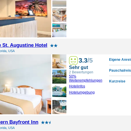
 St. Augustine Hotel
lorida, USA
3.3
/5
Eigene Anrei
Sehr gut
Pauschalreis
2 Bewertungen
50%
Weiterempfehlungen
Kurzreise
Hotelinfos
Hotelumgebung
ern Bayfront Inn
lorida, USA