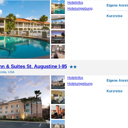
Hotelinfos
Eigene Anrei
Hotelumgebung
Kurzreise
Inn & Suites St. Augustine I-95
lorida, USA
Hotelinfos
Eigene Anrei
Hotelumgebung
Kurzreise