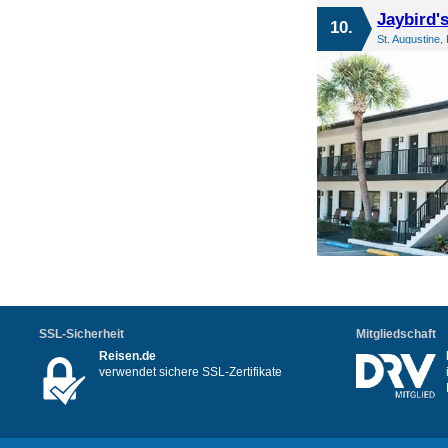
Jaybird's
10.
St. Augustine,
SSL-Sicherheit
Mitgliedschaft
Reisen.de
verwendet sichere SSL-Zertifikate