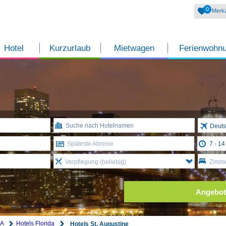
0
Merkz
Hotel
Kurzurlaub
Mietwagen
Ferienwohn
Deuts
Späteste Abreise
Verpflegung (beliebig)
Zimme
Angebot
SA
Hotels Florida
Hotels St. Augustine