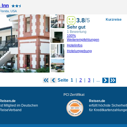
 Inn
 Florida, USA
3.8
/5
Kurzreise
Sehr gut
1 Bewertung
100%
Weiterempfehlungen
Hotelinfos
Hotelumgebung
Seite
1
2
3
...
PCI Zertifikat
Reisen.de
Reisen.de
ist Mitglied im Deutschen
erfüllt höchste Sicherhe
ReiseVerband
für Kreditkartenzahlung