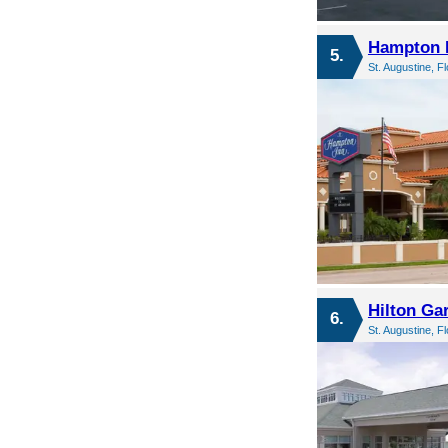
Hampton I
5.
St. Augustine, F
Hilton Ga
6.
St. Augustine, F