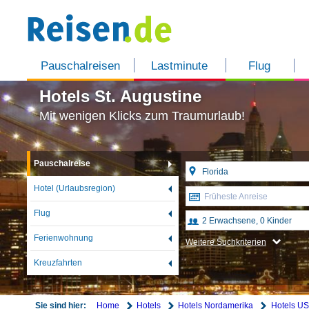
Pauschalreisen
Lastminute
Flug
Hotels St. Augustine
Mit wenigen Klicks zum Traumurlaub!
Pauschalreise
Hotel (Urlaubsregion)
Früheste Anreise
Flug
Ferienwohnung
Weitere Suchkriterien
Kreuzfahrten
Home
Hotels
Hotels Nordamerika
Hotels U
Sie sind hier: