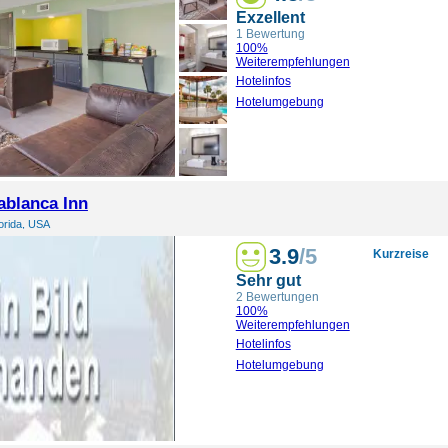
Exzellent
1 Bewertung
100%
Weiterempfehlungen
Hotelinfos
Hotelumgebung
ablanca Inn
lorida, USA
3.9
/5
Kurzreise
Sehr gut
2 Bewertungen
100%
Weiterempfehlungen
Hotelinfos
Hotelumgebung