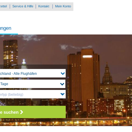
ettel
Service & Hilfe
Kontakt
Mein Konto
ungen
chland - Alle Flughäfen
rtyp (beliebig)
e suchen