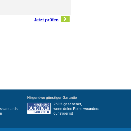
Jetzt prüfen
Nirgendwo günstiger Garantie
250 € geschenkt,
itsstandards
wenn deine Reise woanders
en
günstiger ist