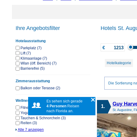
Ihre Angebotsfilter
Hotels St. Aug
Hotelausstattung
€
Parkplatz (7)
Lift (7)
Klimaanlage (7)
Hotelkategorie
Wlan (öff. Bereich) (7)
Barrierefrei (5)
Zimmerausstattung
Die Sortierung na
Balkon oder Terasse (2)
Wellness & Sport
Es sehen sich gerade
Guy Harve
1.
4 Personen
Reisen
Fitnessstudio (6)
St. Augustine, F
nach Florida an.
Yoga & Pilates (5)
Tauchen & Schnorcheln (3)
Reiten (3)
Alle 7 anzeigen