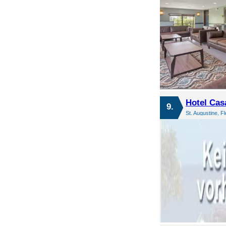
Hotel Cas
9.
St. Augustine, F