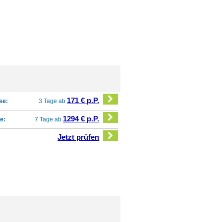
171 € p.P.
se:
3 Tage ab
1294 € p.P.
e:
7 Tage ab
Jetzt prüfen