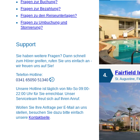
Fragen zur Buchung?
Fragen zur Bezahlung?
Fragen zu den Reiseunterlagen?
Fragen zu Umbuchung und
Stornierung?
Support
Sie haben weitere Fragen? Dann schnell
zum Hörer greifen, rufen Sie uns einfach an -
wir freuen uns auf Sie!
Fairfield 
4.
Telefon-Hotline:
St. Augustine, F
0341 65050 51340
Unsere Hotline ist täglich von Mo-So 09:00-
22:00 Uhr für Sie erreichbar. Unser
Serviceteam freut sich auf Ihren Anruf.
Wollen Sie Ihre Anfrage per E-Mail an uns
stellen, besuchen Sie dazu bitte einfach
unsere
Kontaktseite
.