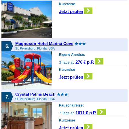
Kurzreise
Jetzt prüfen
Magnuson Hotel Marina Cove
6.
St. Petersburg, Florida, USA
Eigene Anreise:
276 € p.P.
3 Tage ab
Kurzreise
Jetzt prüfen
Crystal Palms Beach
7.
St. Petersburg, Florida, USA
Pauschalreise:
1611 € p.P.
7 Tage ab
Kurzreise
Jetzt prüfen