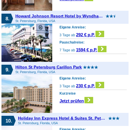
Howard Johnson Resort Hotel by Wyndham St. Pete Beach FL
8.
St. Petersburg, Florida, USA
Eigene Anreise:
292 € p.P.
3 Tage ab
Pauschalreise:
1594 € p.P.
7 Tage ab
Hilton St Petersburg Carillon Park
9.
St. Petersburg, Florida, USA
Eigene Anreise:
230 € p.P.
3 Tage ab
Kurzreise
Jetzt prüfen
Holiday Inn Express Hotel & Suites St. Petersburg North I-275
10.
St. Petersburg, Florida, USA
Eigene Anreise: