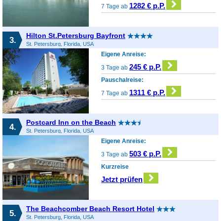
1282 € p.P.
7 Tage ab
Hilton St.Petersburg Bayfront
3.
St. Petersburg, Florida, USA
Eigene Anreise:
245 € p.P.
3 Tage ab
Pauschalreise:
1311 € p.P.
7 Tage ab
Postcard Inn on the Beach
4.
St. Petersburg, Florida, USA
Eigene Anreise:
503 € p.P.
3 Tage ab
Kurzreise
Jetzt prüfen
The Beachcomber Beach Resort Hotel
5.
St. Petersburg, Florida, USA