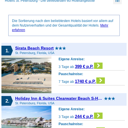
Hotels St. Petersburg - Die beliebtesten 60 Hotelangebote
Die Sortierung nach den beliebtesten Hotels basiert vor allem auf
dem Nutzerverhalten und der Gesamtqualität der Hotels.
Mehr
erfahren
Sirata Beach Resort
1.
St. Petersburg, Florida, USA
Eigene Anreise:
399 € p.P.
3 Tage ab
Pauschalreise:
1740 € p.P.
7 Tage ab
Holiday Inn & Suites Clearwater Beach S-Harbourside
2.
St. Petersburg, Florida, USA
Eigene Anreise:
244 € p.P.
3 Tage ab
Pauschalreise: