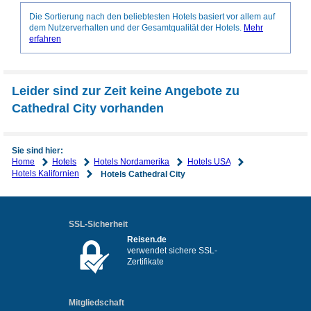
Die Sortierung nach den beliebtesten Hotels basiert vor allem auf
dem Nutzerverhalten und der Gesamtqualität der Hotels.
Mehr
erfahren
Leider sind zur Zeit keine Angebote zu
Cathedral City vorhanden
Sie sind hier:
Home
Hotels
Hotels Nordamerika
Hotels USA
Hotels Kalifornien
Hotels Cathedral City
SSL-Sicherheit
Reisen.de
verwendet sichere SSL-
Zertifikate
Mitgliedschaft