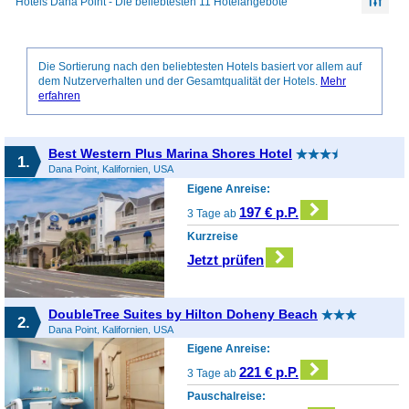
Hotels Dana Point - Die beliebtesten 11 Hotelangebote
Die Sortierung nach den beliebtesten Hotels basiert vor allem auf
dem Nutzerverhalten und der Gesamtqualität der Hotels.
Mehr
erfahren
Best Western Plus Marina Shores Hotel
1.
Dana Point, Kalifornien, USA
Eigene Anreise:
197 € p.P.
3 Tage ab
Kurzreise
Jetzt prüfen
DoubleTree Suites by Hilton Doheny Beach
2.
Dana Point, Kalifornien, USA
Eigene Anreise:
221 € p.P.
3 Tage ab
Pauschalreise: