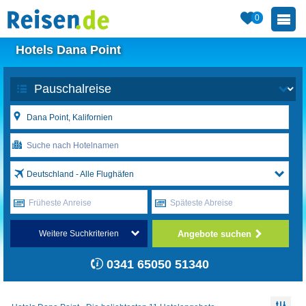
0
Hotels Dana Point
Deutschland - Alle Flughäfen
Früheste Anreise
Späteste Abreise
Angebote suchen
Weitere Suchkriterien
0341 65050 51340