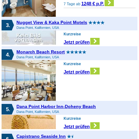
1248 € p.P.
7 Tage ab
Nugget View & Kaka Point Motels
3.
Dana Point, Kalifornien, USA
Kurzreise
Jetzt prüfen
Monarch Beach Resort
4.
Dana Point, Kalifornien, USA
Kurzreise
Jetzt prüfen
Dana Point Harbor Inn-Doheny Beach
5.
Dana Point, Kalifornien, USA
Kurzreise
Jetzt prüfen
Capistrano Seaside Inn
6.