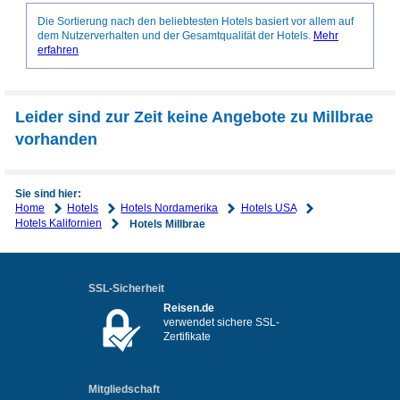
Die Sortierung nach den beliebtesten Hotels basiert vor allem auf
dem Nutzerverhalten und der Gesamtqualität der Hotels.
Mehr
erfahren
Leider sind zur Zeit keine Angebote zu Millbrae
vorhanden
Sie sind hier:
Home
Hotels
Hotels Nordamerika
Hotels USA
Hotels Kalifornien
Hotels Millbrae
SSL-Sicherheit
Reisen.de
verwendet sichere SSL-
Zertifikate
Mitgliedschaft