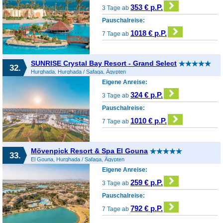
353 € p.P.
3 Tage ab
Pauschalreise:
1018 € p.P.
7 Tage ab
SUNRISE Crystal Bay Resort - Grand Select
32.
Hurghada, Hurghada / Safaga, Ägypten
Eigene Anreise:
324 € p.P.
3 Tage ab
Pauschalreise:
1010 € p.P.
7 Tage ab
Mövenpick Resort & Spa El Gouna
33.
El Gouna, Hurghada / Safaga, Ägypten
Eigene Anreise:
259 € p.P.
3 Tage ab
Pauschalreise:
792 € p.P.
7 Tage ab