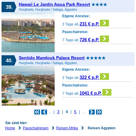
Hawaii Le Jardin Aqua Park Resort
39.
Hurghada, Hurghada / Safaga, Ägypten
Eigene Anreise:
231 € p.P.
3 Tage ab
Pauschalreise:
726 € p.P.
7 Tage ab
Sentido Mamlouk Palace Resort
40.
Hurghada, Hurghada / Safaga, Ägypten
Eigene Anreise:
322 € p.P.
3 Tage ab
Pauschalreise:
1041 € p.P.
7 Tage ab
...
3
4
5
...
Sie sind hier:
Home
Pauschalreisen
Reisen Afrika
Reisen Ägypten