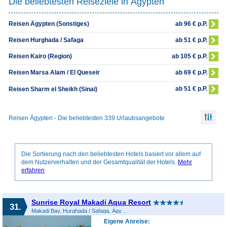
Die beliebtesten Reiseziele in Ägypten
ab 96 € p.P.
Reisen Ägypten (Sonstiges)
ab 51 € p.P.
Reisen Hurghada / Safaga
ab 105 € p.P.
Reisen Kairo (Region)
ab 69 € p.P.
Reisen Marsa Alam / El Queseir
ab 51 € p.P.
Reisen Sharm el Sheikh (Sinai)
Reisen Ägypten - Die beliebtesten 339 Urlaubsangebote
Die Sortierung nach den beliebtesten Hotels basiert vor allem auf
dem Nutzerverhalten und der Gesamtqualität der Hotels.
Mehr
erfahren
Sunrise Royal Makadi Aqua Resort
31.
Makadi Bay, Hurghada / Safaga, Ägypten
Eigene Anreise: