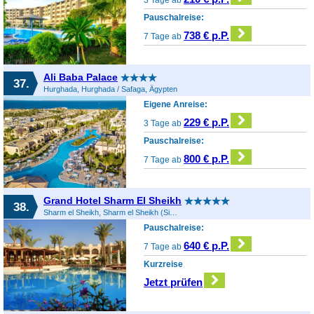
Pauschalreise:
738 € p.P.
7 Tage ab
Ali Baba Palace
37.
Hurghada, Hurghada / Safaga, Ägypten
Eigene Anreise:
229 € p.P.
3 Tage ab
Pauschalreise:
800 € p.P.
7 Tage ab
Grand Hotel Sharm El Sheikh
38.
Sharm el Sheikh, Sharm el Sheikh (Sinai), Ägypten
Pauschalreise:
640 € p.P.
7 Tage ab
Kurzreise
Jetzt prüfen