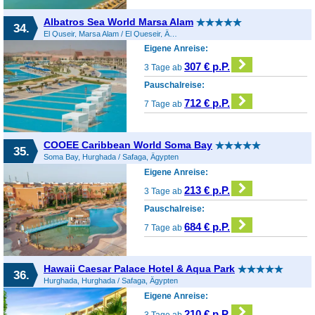
Albatros Sea World Marsa Alam
34.
El Quseir, Marsa Alam / El Queseir, Ägypten
Eigene Anreise:
307 € p.P.
3 Tage ab
Pauschalreise:
712 € p.P.
7 Tage ab
COOEE Caribbean World Soma Bay
35.
Soma Bay, Hurghada / Safaga, Ägypten
Eigene Anreise:
213 € p.P.
3 Tage ab
Pauschalreise:
684 € p.P.
7 Tage ab
Hawaii Caesar Palace Hotel & Aqua Park
36.
Hurghada, Hurghada / Safaga, Ägypten
Eigene Anreise:
210 € p.P.
3 Tage ab