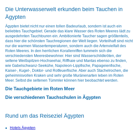
Die Unterwasserwelt erkunden beim Tauchen in
Ägypten
Ägypten bietet nicht nur einen tollen Badeurlaub, sondern ist auch ein
beliebtes Tauchgebiet. Gerade das klare Wasser des Roten Meeres lädt zu
ausgedehnten Tauchtouren ein. Ambitionierte Taucher sagen größtenteils,
dass hier die schönsten Tauchregionen der Welt liegen. Vorteilhaft sind nicht
nur die warmen Wassertemperaturen, sondern auch die Artenvielfalt des
Roten Meeres. In den herrlichen Korallenriffen tummeln sich die
verschiedensten Meeresbewohner. Hier sind Wasserschildkröten, der
seltene Weißspitzen-Hochseehai, Riffhaie und Mantas ebenso zu finden,
wie Gabelschwanz-Seekühe, Napoleon-Lippfische, Papageienfische,
Kaiser-, Kugel-, Doktor- und Rotfeuerfische. Aber auch Stachelrochen, die
geheimnisvollen Kraken und sehr große Muränenarten leben im Roten
Meer. Selbst die seltenen Tümmler können hier beobachtet werden.
Die Tauchgebiete im Roten Meer
Die verschiedenen Tauchschulen in Ägypten
Rund um das Reiseziel Ägypten
Hotels Ägypten