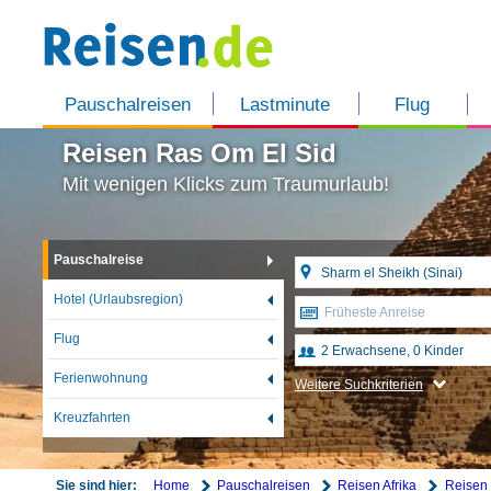
Pauschalreisen
Lastminute
Flug
Reisen Ras Om El Sid
Mit wenigen Klicks zum Traumurlaub!
Pauschalreise
Hotel (Urlaubsregion)
Früheste Anreise
Flug
Ferienwohnung
Weitere Suchkriterien
Kreuzfahrten
Home
Pauschalreisen
Reisen Afrika
Reisen
Sie sind hier: