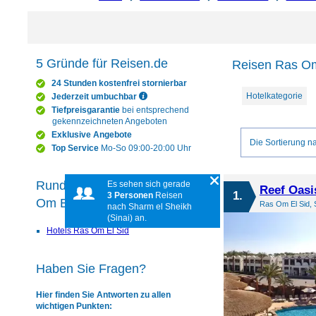
5 Gründe für Reisen.de
Reisen Ras Om 
24 Stunden kostenfrei stornierbar
Hotelkategorie
Jederzeit umbuchbar
Tiefpreisgarantie
bei entsprechend
gekennzeichneten Angeboten
Exklusive Angebote
Die Sortierung na
Top Service
Mo-So 09:00-20:00 Uhr
Rund um das Reiseziel Ras
Es sehen sich gerade
Reef Oasi
1.
3 Personen
Reisen
Om El Sid
Ras Om El Sid, 
nach Sharm el Sheikh
(Sinai) an.
Hotels Ras Om El Sid
Haben Sie Fragen?
Hier finden Sie Antworten zu allen
wichtigen Punkten: