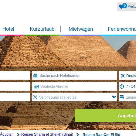
0
Merkz
Hotel
Kurzurlaub
Mietwagen
Ferienwohn
Deuts
Späteste Abreise
Verpflegung (beliebig)
Zimme
Angebot
 Ägypten
Reisen Sharm el Sheikh (Sinai)
Reisen Ras Om El Sid