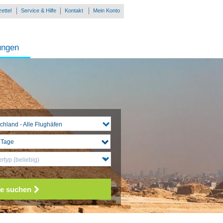
ettel
Service & Hilfe
Kontakt
Mein Konto
ungen
chland - Alle Flughäfen
rtyp (beliebig)
e suchen