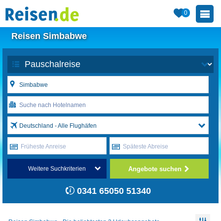
0
Reisen Simbabwe
Deutschland - Alle Flughäfen
Früheste Anreise
Späteste Abreise
Angebote suchen
Weitere Suchkriterien
0341 65050 51340