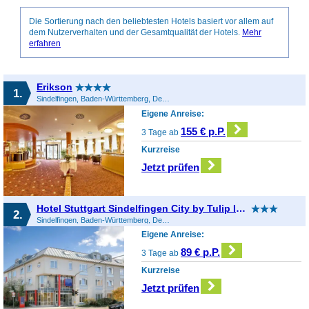
Die Sortierung nach den beliebtesten Hotels basiert vor allem auf
dem Nutzerverhalten und der Gesamtqualität der Hotels.
Mehr
erfahren
Erikson
1.
Sindelfingen, Baden-Württemberg, Deutschland
Eigene Anreise:
155 € p.P.
3 Tage ab
Kurzreise
Jetzt prüfen
Hotel Stuttgart Sindelfingen City by Tulip Inn
2.
Sindelfingen, Baden-Württemberg, Deutschland
Eigene Anreise:
89 € p.P.
3 Tage ab
Kurzreise
Jetzt prüfen