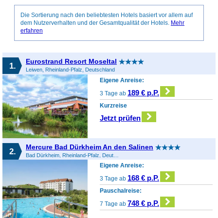
Die Sortierung nach den beliebtesten Hotels basiert vor allem auf
dem Nutzerverhalten und der Gesamtqualität der Hotels.
Mehr
erfahren
Eurostrand Resort Moseltal
1.
Leiwen, Rheinland-Pfalz, Deutschland
Eigene Anreise:
189 € p.P.
3 Tage ab
Kurzreise
Jetzt prüfen
Mercure Bad Dürkheim An den Salinen
2.
Bad Dürkheim, Rheinland-Pfalz, Deutschland
Eigene Anreise:
168 € p.P.
3 Tage ab
Pauschalreise:
748 € p.P.
7 Tage ab