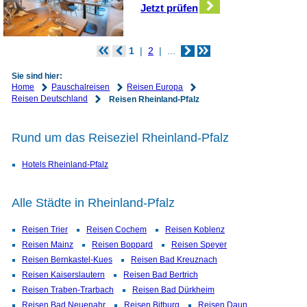
Jetzt prüfen
1
2
...
Sie sind hier:
Home
Pauschalreisen
Reisen Europa
Reisen Deutschland
Reisen Rheinland-Pfalz
Rund um das Reiseziel Rheinland-Pfalz
Hotels Rheinland-Pfalz
Alle Städte in Rheinland-Pfalz
Reisen Trier
Reisen Cochem
Reisen Koblenz
Reisen Mainz
Reisen Boppard
Reisen Speyer
Reisen Bernkastel-Kues
Reisen Bad Kreuznach
Reisen Kaiserslautern
Reisen Bad Bertrich
Reisen Traben-Trarbach
Reisen Bad Dürkheim
Reisen Bad Neuenahr
Reisen Bitburg
Reisen Daun