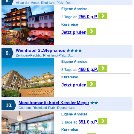
8.
Alf an der Mosel, Rheinland-Pfalz, Deutschland
Eigene Anreise:
256 € p.P.
3 Tage ab
Kurzreise
Jetzt prüfen
Weinhotel St.Stephanus
9.
Zeltingen-Rachtig, Rheinland-Pfalz, Deutschland
Eigene Anreise:
468 € p.P.
3 Tage ab
Kurzreise
Jetzt prüfen
Moselromantikhotel Kessler Meyer
10.
Cochem, Rheinland-Pfalz, Deutschland
Eigene Anreise:
351 € p.P.
3 Tage ab
Kurzreise