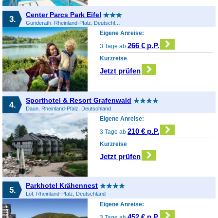
Center Parcs Park Eifel
3.
Gunderath, Rheinland-Pfalz, Deutschland
Eigene Anreise:
266 € p.P.
3 Tage ab
Kurzreise
Jetzt prüfen
Sporthotel & Resort Grafenwald
4.
Daun, Rheinland-Pfalz, Deutschland
Eigene Anreise:
210 € p.P.
3 Tage ab
Kurzreise
Jetzt prüfen
Parkhotel Krähennest
5.
Löf, Rheinland-Pfalz, Deutschland
Eigene Anreise:
452 € p.P.
3 Tage ab