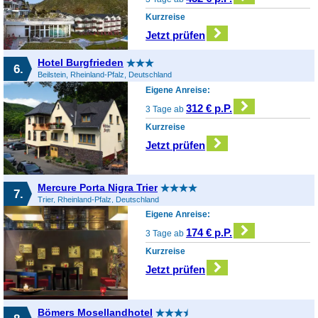
Kurzreise
Jetzt prüfen
Hotel Burgfrieden
6.
Beilstein, Rheinland-Pfalz, Deutschland
Eigene Anreise:
312 € p.P.
3 Tage ab
Kurzreise
Jetzt prüfen
Mercure Porta Nigra Trier
7.
Trier, Rheinland-Pfalz, Deutschland
Eigene Anreise:
174 € p.P.
3 Tage ab
Kurzreise
Jetzt prüfen
Bömers Mosellandhotel