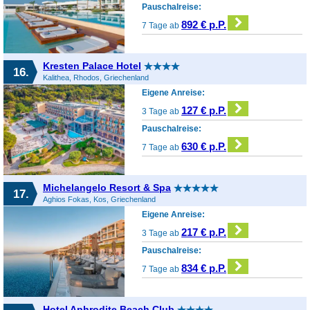
Pauschalreise:
892 € p.P.
7 Tage ab
Kresten Palace Hotel
16.
Kalithea, Rhodos, Griechenland
Eigene Anreise:
127 € p.P.
3 Tage ab
Pauschalreise:
630 € p.P.
7 Tage ab
Michelangelo Resort & Spa
17.
Aghios Fokas, Kos, Griechenland
Eigene Anreise:
217 € p.P.
3 Tage ab
Pauschalreise:
834 € p.P.
7 Tage ab
Hotel Aphrodite Beach Club