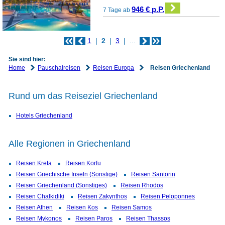
946 € p.P.
7 Tage ab
1
2
3
...
Sie sind hier:
Home
Pauschalreisen
Reisen Europa
Reisen Griechenland
Rund um das Reiseziel Griechenland
Hotels Griechenland
Alle Regionen in Griechenland
Reisen Kreta
Reisen Korfu
Reisen Griechische Inseln (Sonstige)
Reisen Santorin
Reisen Griechenland (Sonstiges)
Reisen Rhodos
Reisen Chalkidiki
Reisen Zakynthos
Reisen Peloponnes
Reisen Athen
Reisen Kos
Reisen Samos
Reisen Mykonos
Reisen Paros
Reisen Thassos