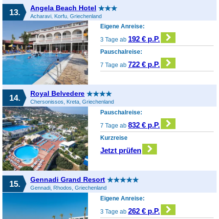
Angela Beach Hotel
13.
Acharavi, Korfu, Griechenland
Eigene Anreise:
192 € p.P.
3 Tage ab
Pauschalreise:
722 € p.P.
7 Tage ab
Royal Belvedere
14.
Chersonissos, Kreta, Griechenland
Pauschalreise:
832 € p.P.
7 Tage ab
Kurzreise
Jetzt prüfen
Gennadi Grand Resort
15.
Gennadi, Rhodos, Griechenland
Eigene Anreise:
262 € p.P.
3 Tage ab