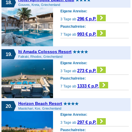
18.
Gouves, Kreta, Griechenland
Eigene Anreise:
296 € p.P.
3 Tage ab
Pauschalreise:
993 € p.P.
7 Tage ab
lti Amada Colossos Resort
19.
Faliraki, Rhodos, Griechenland
Eigene Anreise:
273 € p.P.
3 Tage ab
Pauschalreise:
1333 € p.P.
7 Tage ab
Horizon Beach Resort
20.
Mastichari, Kos, Griechenland
Eigene Anreise:
297 € p.P.
3 Tage ab
Pauschalreise: