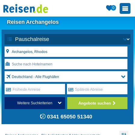
0
Reisen Archangelos
Deutschland - Alle Flughäfen
Früheste Anreise
Späteste Abreise
Angebote suchen
Weitere Suchkriterien
0341 65050 51340