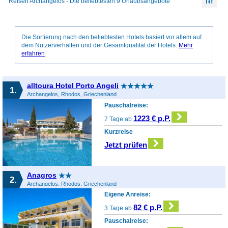
Reisen Archangelos - Die beliebtesten 9 Urlaubsangebote
Die Sortierung nach den beliebtesten Hotels basiert vor allem auf
dem Nutzerverhalten und der Gesamtqualität der Hotels.
Mehr
erfahren
alltoura Hotel Porto Angeli
1.
Archangelos, Rhodos, Griechenland
Pauschalreise:
1223 € p.P.
7 Tage ab
Kurzreise
Jetzt prüfen
Anagros
2.
Archangelos, Rhodos, Griechenland
Eigene Anreise:
82 € p.P.
3 Tage ab
Pauschalreise: