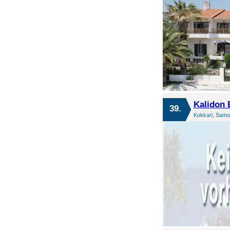
Kalidon 
39.
Kokkari, Samo