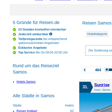
5 Gründe für Reisen.de
Reisen Samos 
24 Stunden kostenfrei stornierbar
Hotelkategorie
Jederzeit umbuchbar
Tiefpreisgarantie
bei entsprechend
gekennzeichneten Angeboten
Exklusive Angebote
Die Sortierung na
Top Service
Mo-So 09:00-20:00 Uhr
Rund um das Reiseziel
€
Samos
Hotels Samos
Sunrise
31.
Ireon, Samos,
Alle Städte in Samos
Städte
Hotels
Reisen Kokkari
62