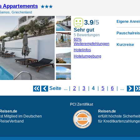
s Appartements
Samos, Griechenland
3.9
/5
Eigene Anrei
Sehr gut
Pauschalreis
5 Bewertungen
60%
Weiterempfehlungen
Kurzreise
Hotelinfos
Hotelumgebung
Seite
...
2
3
4
5
6
...
PCI Zertifikat
Reisen.de
Reisen.de
ist Mitglied im Deutschen
erfüllt höchste Sicherhe
ReiseVerband
für Kreditkartenzahlung