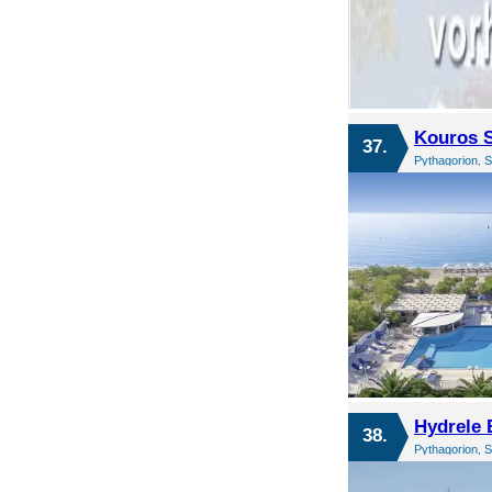
Kouros S
37.
Pythagorion, 
Hydrele 
38.
Pythagorion, 