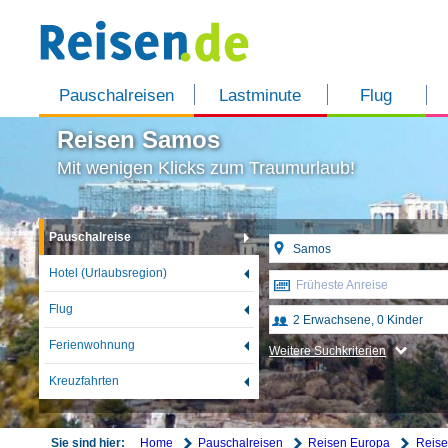
Pauschalreisen
Lastminute
Flug
Reisen Samos
Mit wenigen Klicks zum Traumurlaub!
Pauschalreise
Hotel (Urlaubsregion)
Früheste Anreise
Flug
Ferienwohnung
Weitere Suchkriterien
Kreuzfahrten
Home
Pauschalreisen
Reisen Europa
Reise
Sie sind hier: