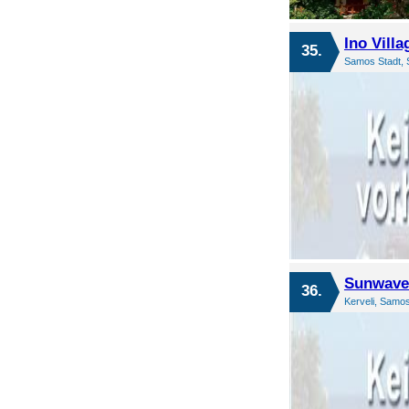
Ino Villa
35.
Samos Stadt, 
Sunwave
36.
Kerveli, Samo