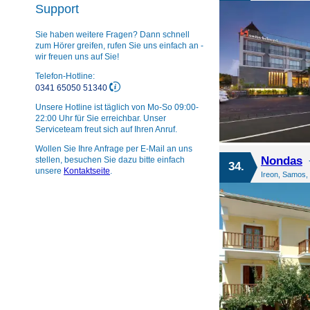
Support
Sie haben weitere Fragen? Dann schnell
zum Hörer greifen, rufen Sie uns einfach an -
wir freuen uns auf Sie!
Telefon-Hotline:
0341 65050 51340
Unsere Hotline ist täglich von Mo-So 09:00-
22:00 Uhr für Sie erreichbar. Unser
Serviceteam freut sich auf Ihren Anruf.
Wollen Sie Ihre Anfrage per E-Mail an uns
Nondas
stellen, besuchen Sie dazu bitte einfach
34.
unsere
Kontaktseite
.
Ireon, Samos,