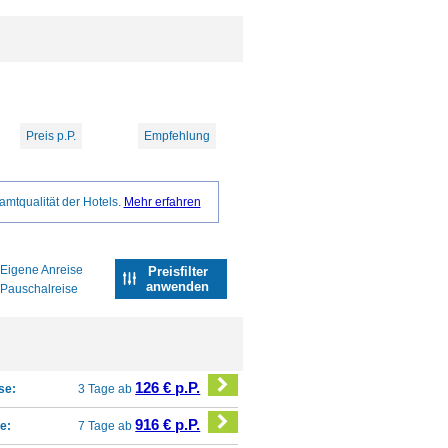
Preis p.P.
Empfehlung
amtqualität der Hotels.
Mehr erfahren
Eigene Anreise
Preisfilter
anwenden
Pauschalreise
126 € p.P.
se:
3 Tage ab
916 € p.P.
e:
7 Tage ab