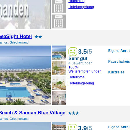
Hotelinfos
Hotelumgebung
eaSight Hotel
Samos, Griechenland
3.5
/5
Eigene Anrei
Sehr gut
Pauschalreis
4 Bewertungen
100%
Weiterempfehlungen
Kurzreise
Hotelinfos
Hotelumgebung
Beach & Samian Blue Village
Samos, Griechenland
3.9
/5
Eigene Anrei