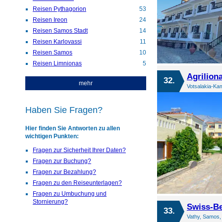
Reisen Pythagorion
53
Reisen Ireon
24
Reisen Samos Stadt
14
Reisen Karlovassi
11
Reisen Samos
10
Reisen Limnionas
5
Agrilion
32.
mehr
Votsalakia-Ka
Haben Sie Fragen?
Hier finden Sie Antworten zu allen
wichtigen Punkten:
Fragen zur Sicherheit Ihrer Daten?
Fragen zur Buchung?
Fragen zur Bezahlung?
Fragen zu den Reiseunterlagen?
Fragen zu Umbuchung und
Stornierung?
Swiss-Be
33.
Vathy, Samos,