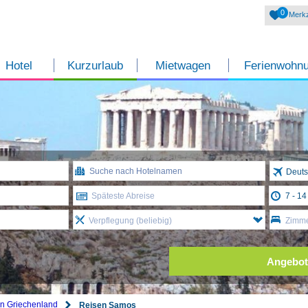
0
Merkz
Hotel
Kurzurlaub
Mietwagen
Ferienwohn
Deuts
Späteste Abreise
Verpflegung (beliebig)
Zimme
Angebot
n Griechenland
Reisen Samos