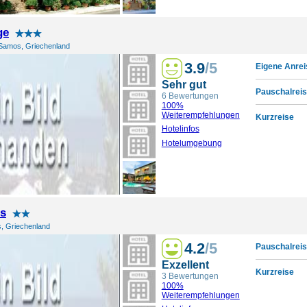
ge
Samos, Griechenland
3.9
/5
Eigene Anrei
Sehr gut
Pauschalreis
6 Bewertungen
100%
Weiterempfehlungen
Kurzreise
Hotelinfos
Hotelumgebung
s
s, Griechenland
4.2
/5
Pauschalreis
Exzellent
Kurzreise
3 Bewertungen
100%
Weiterempfehlungen