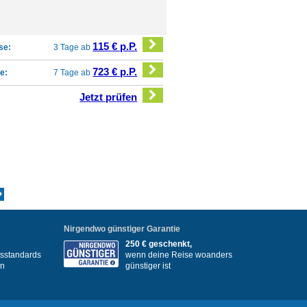
115 € p.P.
se:
3 Tage ab
723 € p.P.
e:
7 Tage ab
Jetzt prüfen
Nirgendwo günstiger Garantie
250 € geschenkt,
itsstandards
wenn deine Reise woanders
en
günstiger ist