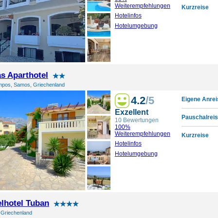
Weiterempfehlungen
Kurzreise
Hotelinfos
Hotelumgebung
as Aparthotel
mpos, Samos, Griechenland
4.2
/5
Eigene Anrei
Exzellent
Pauschalreis
10 Bewertungen
100%
Weiterempfehlungen
Kurzreise
Hotelinfos
Hotelumgebung
lhotel Tuban
 Griechenland