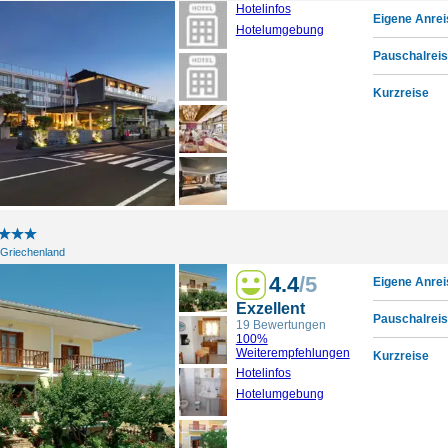
Hotelinfos
Eigene Anrei
Hotelumgebung
Pauschalreis
Kurzreise
 Griechenland
4.4
/5
Eigene Anrei
Exzellent
Pauschalreis
19 Bewertungen
100%
Weiterempfehlungen
Kurzreise
Hotelinfos
Hotelumgebung