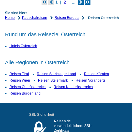
1
2
...
Sie sind hier:
Home
Pauschalreisen
Reisen Europa
Reisen Österreich
Rund um das Reiseziel Österreich
Hotels Österreich
Alle Regionen in Österreich
Reisen Tirol
Reisen Salzburger Land
Reisen Kärnten
Reisen Wien
Reisen Steiermark
Reisen Vorarlberg
Reisen Oberösterreich
Reisen Niederösterreich
Reisen Burgenland
SSL-Sicherheit
Reisen.de
verwendet sichere SSL-
Zertifikate