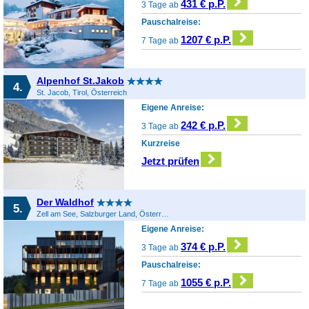
431 € p.P.
3 Tage ab
Pauschalreise:
1207 € p.P.
7 Tage ab
Alpenhof St.Jakob
4.
St. Jacob, Tirol, Österreich
Eigene Anreise:
242 € p.P.
3 Tage ab
Kurzreise
Jetzt prüfen
Der Waldhof
5.
Zell am See, Salzburger Land, Österreich
Eigene Anreise:
374 € p.P.
3 Tage ab
Pauschalreise:
1055 € p.P.
7 Tage ab