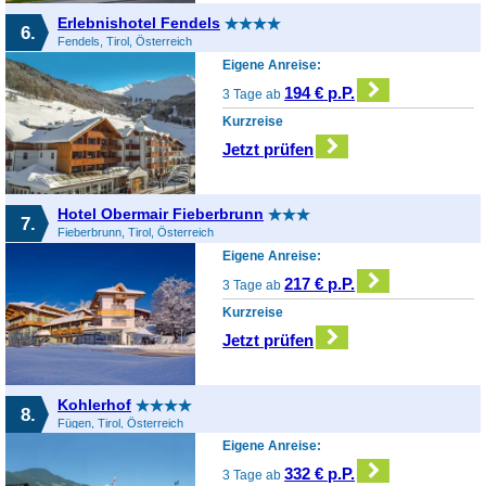
Erlebnishotel Fendels
6.
Fendels, Tirol, Österreich
Eigene Anreise:
194 € p.P.
3 Tage ab
Kurzreise
Jetzt prüfen
Hotel Obermair Fieberbrunn
7.
Fieberbrunn, Tirol, Österreich
Eigene Anreise:
217 € p.P.
3 Tage ab
Kurzreise
Jetzt prüfen
Kohlerhof
8.
Fügen, Tirol, Österreich
Eigene Anreise:
332 € p.P.
3 Tage ab