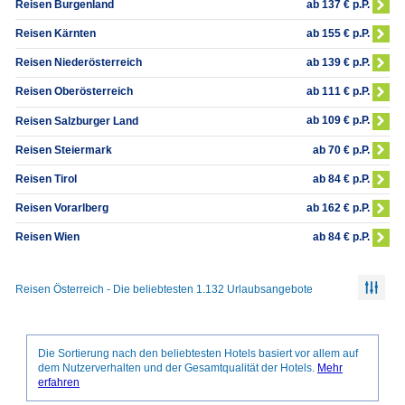
ab 137 € p.P.
Reisen Burgenland
ab 155 € p.P.
Reisen Kärnten
ab 139 € p.P.
Reisen Niederösterreich
ab 111 € p.P.
Reisen Oberösterreich
ab 109 € p.P.
Reisen Salzburger Land
ab 70 € p.P.
Reisen Steiermark
ab 84 € p.P.
Reisen Tirol
ab 162 € p.P.
Reisen Vorarlberg
ab 84 € p.P.
Reisen Wien
Reisen Österreich - Die beliebtesten 1.132 Urlaubsangebote
Die Sortierung nach den beliebtesten Hotels basiert vor allem auf
dem Nutzerverhalten und der Gesamtqualität der Hotels.
Mehr
erfahren