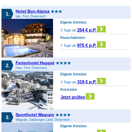
Hotel Bon Alpina
1.
Igls, Tirol, Österreich
Eigene Anreise:
254 € p.P.
3 Tage ab
Pauschalreise:
975 € p.P.
7 Tage ab
Ferienhotel Hoppet
2.
Hart, Tirol, Österreich
Eigene Anreise:
319 € p.P.
3 Tage ab
Kurzreise
Jetzt prüfen
Sporthotel Wagrain
3.
Wagrain, Salzburger Land, Österreich
Eigene Anreise: