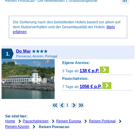
Reisen Povoacao - Die beliebtesten 1 Urlaubsangebote
Die Sortierung nach den beliebtesten Hotels basiert vor allem auf
dem Nutzerverhalten und der Gesamtqualität der Hotels.
Mehr
erfahren
Do Mar
1.
Povoacao, Azoren, Portugal
Eigene Anreise:
138 € p.P.
3 Tage ab
Pauschalreise:
1056 € p.P.
7 Tage ab
1
Sie sind hier:
Home
Pauschalreisen
Reisen Europa
Reisen Portugal
Reisen Azoren
Reisen Povoacao