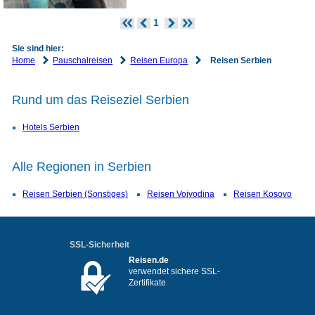
1
Sie sind hier:
Home
Pauschalreisen
Reisen Europa
Reisen Serbien
Rund um das Reiseziel Serbien
Hotels Serbien
Alle Regionen in Serbien
Reisen Serbien (Sonstiges)
Reisen Vojvodina
Reisen Kosovo
SSL-Sicherheit
Reisen.de
verwendet sichere SSL-
Zertifikate