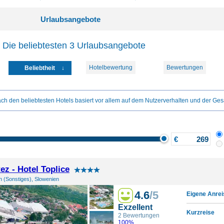
Urlaubsangebote
 Die beliebtesten 3 Urlaubsangebote
Hotelbewertung
Bewertungen
Beliebtheit
ch den beliebtesten Hotels basiert vor allem auf dem Nutzerverhalten und der Ges
€
ez - Hotel Toplice
n (Sonstiges), Slowenien
4.6
/5
Eigene Anrei
Exzellent
Kurzreise
2 Bewertungen
100%