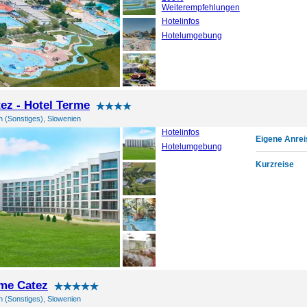
Weiterempfehlungen
Hotelinfos
Hotelumgebung
ez - Hotel Terme
n (Sonstiges), Slowenien
Hotelinfos
Eigene Anrei
Hotelumgebung
Kurzreise
me Catez
n (Sonstiges), Slowenien