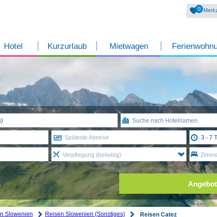
0
Merkz
Hotel
Kurzurlaub
Mietwagen
Ferienwohn
Späteste Abreise
Verpflegung (beliebig)
Zimmer
Angebot
n Slowenien
Reisen Slowenien (Sonstiges)
Reisen Catez