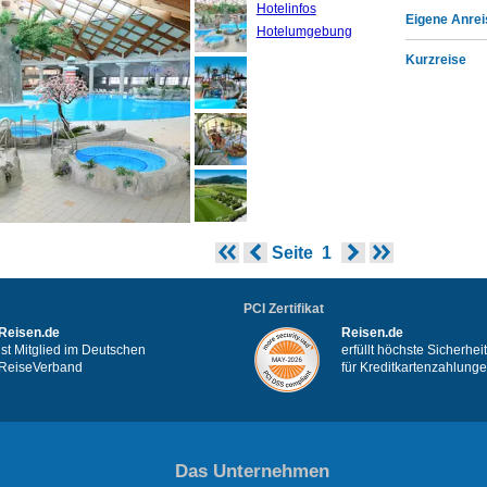
Hotelinfos
Eigene Anrei
Hotelumgebung
Kurzreise
Seite
1
PCI Zertifikat
Reisen.de
Reisen.de
ist Mitglied im Deutschen
erfüllt höchste Sicherhe
ReiseVerband
für Kreditkartenzahlung
Das Unternehmen