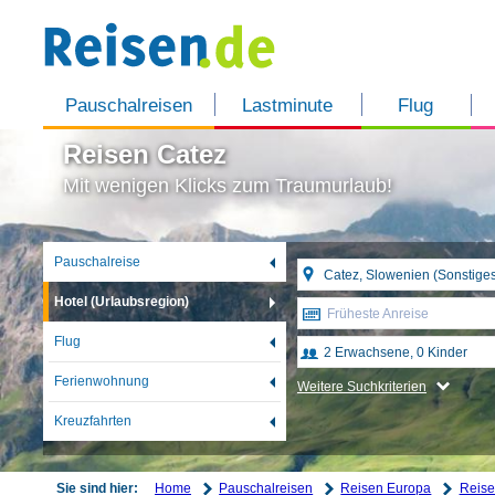
Pauschalreisen
Lastminute
Flug
Reisen Catez
Mit wenigen Klicks zum Traumurlaub!
Pauschalreise
Hotel (Urlaubsregion)
Früheste Anreise
Flug
Ferienwohnung
Weitere Suchkriterien
Kreuzfahrten
Home
Pauschalreisen
Reisen Europa
Reise
Sie sind hier: