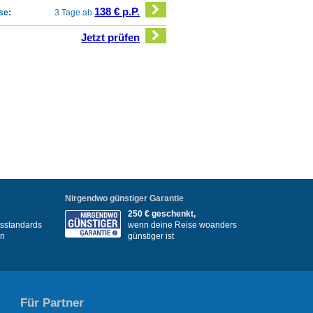
138 € p.P.
se:
3 Tage ab
Jetzt prüfen
Nirgendwo günstiger Garantie
250 € geschenkt,
itsstandards
wenn deine Reise woanders
en
günstiger ist
Für Partner