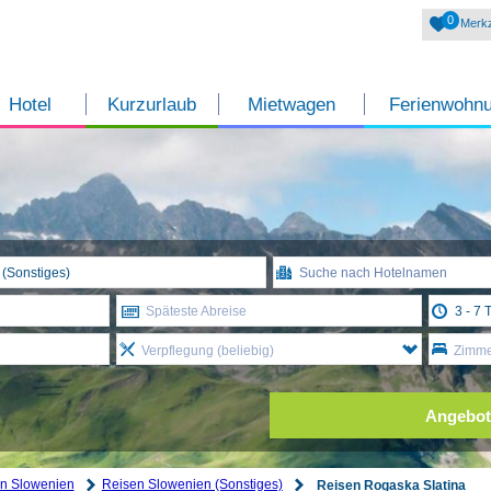
0
Merkz
Hotel
Kurzurlaub
Mietwagen
Ferienwohn
Späteste Abreise
Verpflegung (beliebig)
Zimmer
Angebot
n Slowenien
Reisen Slowenien (Sonstiges)
Reisen Rogaska Slatina