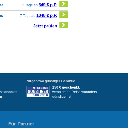
349 € p.P.
se:
3 Tage ab
1048 € p.P.
e:
7 Tage ab
Jetzt prüfen
Nirgendwo günstiger Garantie
250 € geschenkt,
itsstandards
wenn deine Reise woanders
en
günstiger ist
Für Partner