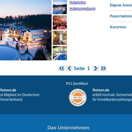
Hotelinfos
Eigene Anrei
Hotelumgebung
Pauschalreis
Kurzreise
Seite
1
PCI Zertifikat
Reisen.de
Reisen.de
ist Mitglied im Deutschen
erfüllt höchste Sicherhe
ReiseVerband
für Kreditkartenzahlung
Das Unternehmen