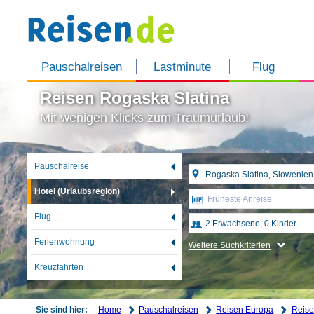
Pauschalreisen
Lastminute
Flug
Reisen Rogaska Slatina
Mit wenigen Klicks zum Traumurlaub!
Pauschalreise
Hotel (Urlaubsregion)
Früheste Anreise
Flug
Ferienwohnung
Weitere Suchkriterien
Kreuzfahrten
Home
Pauschalreisen
Reisen Europa
Reise
Sie sind hier: