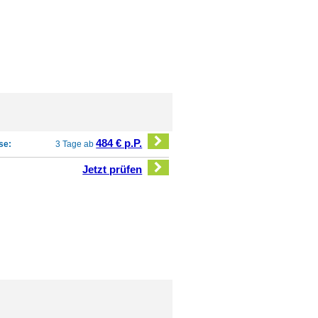
484 € p.P.
se:
3 Tage ab
Jetzt prüfen