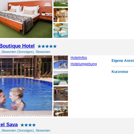
 Boutique Hotel
, Slowenien (Sonstiges), Slowenien
Hotelinfos
Eigene Anrei
Hotelumgebung
Kurzreise
el Sava
, Slowenien (Sonstiges), Slowenien