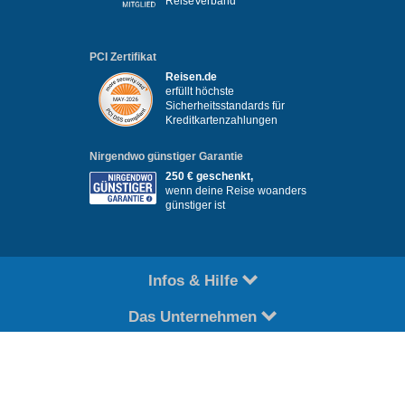
ReiseVerband
PCI Zertifikat
Reisen.de
erfüllt höchste
Sicherheitsstandards für
Kreditkartenzahlungen
Nirgendwo günstiger Garantie
250 € geschenkt,
wenn deine Reise woanders
günstiger ist
Infos & Hilfe
Das Unternehmen
Für Partner
Copyright © reisen.de 2026. Alle Rechte vorbehalten
Impressum
Datenschutz
Kontakt