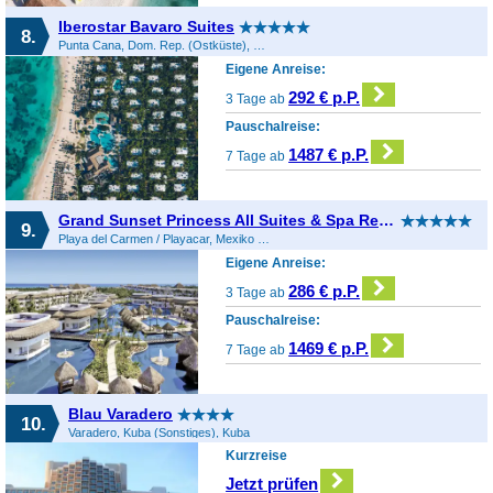
Iberostar Bavaro Suites
8.
Punta Cana, Dom. Rep. (Ostküste), Dominikanische Republik
Eigene Anreise:
292 € p.P.
3 Tage ab
Pauschalreise:
1487 € p.P.
7 Tage ab
Grand Sunset Princess All Suites & Spa Resort
9.
Playa del Carmen / Playacar, Mexiko (Sonstiges), Mexiko
Eigene Anreise:
286 € p.P.
3 Tage ab
Pauschalreise:
1469 € p.P.
7 Tage ab
Blau Varadero
10.
Varadero, Kuba (Sonstiges), Kuba
Kurzreise
Jetzt prüfen