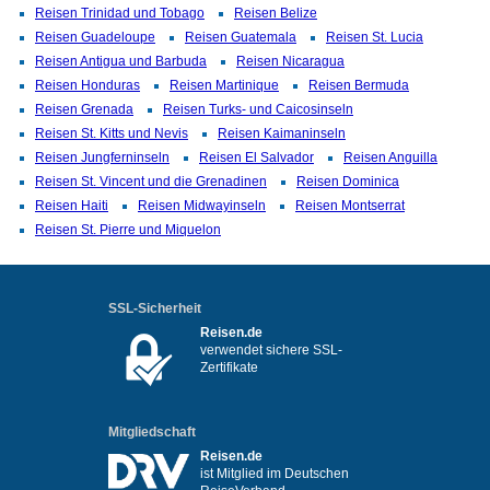
Reisen Trinidad und Tobago
Reisen Belize
Reisen Guadeloupe
Reisen Guatemala
Reisen St. Lucia
Reisen Antigua und Barbuda
Reisen Nicaragua
Reisen Honduras
Reisen Martinique
Reisen Bermuda
Reisen Grenada
Reisen Turks- und Caicosinseln
Reisen St. Kitts und Nevis
Reisen Kaimaninseln
Reisen Jungferninseln
Reisen El Salvador
Reisen Anguilla
Reisen St. Vincent und die Grenadinen
Reisen Dominica
Reisen Haiti
Reisen Midwayinseln
Reisen Montserrat
Reisen St. Pierre und Miquelon
SSL-Sicherheit
Reisen.de
verwendet sichere SSL-
Zertifikate
Mitgliedschaft
Reisen.de
ist Mitglied im Deutschen