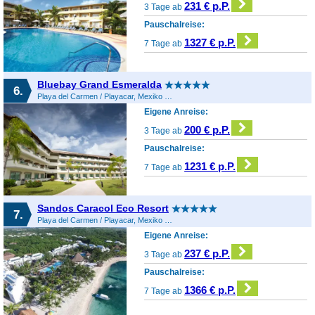
231 € p.P.
3 Tage ab
Pauschalreise:
1327 € p.P.
7 Tage ab
Bluebay Grand Esmeralda
6.
Playa del Carmen / Playacar, Mexiko (Sonstiges), Mexiko
Eigene Anreise:
200 € p.P.
3 Tage ab
Pauschalreise:
1231 € p.P.
7 Tage ab
Sandos Caracol Eco Resort
7.
Playa del Carmen / Playacar, Mexiko (Sonstiges), Mexiko
Eigene Anreise:
237 € p.P.
3 Tage ab
Pauschalreise:
1366 € p.P.
7 Tage ab