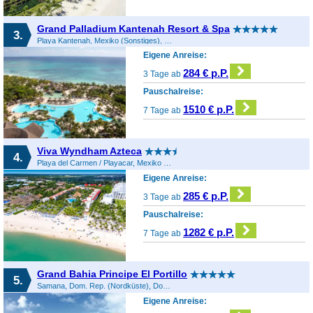
Grand Palladium Kantenah Resort & Spa
3.
Playa Kantenah, Mexiko (Sonstiges), Mexiko
Eigene Anreise:
284 € p.P.
3 Tage ab
Pauschalreise:
1510 € p.P.
7 Tage ab
Viva Wyndham Azteca
4.
Playa del Carmen / Playacar, Mexiko (Sonstiges), Mexiko
Eigene Anreise:
285 € p.P.
3 Tage ab
Pauschalreise:
1282 € p.P.
7 Tage ab
Grand Bahia Principe El Portillo
5.
Samana, Dom. Rep. (Nordküste), Dominikanische Republik
Eigene Anreise: