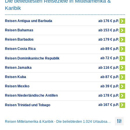
Die beliebtesten Reiseziele in Mittelamerika &
Karibik
ab 176 € p.P.
Reisen Antigua und Barbuda
ab 153 € p.P.
Reisen Bahamas
ab 179 € p.P.
Reisen Barbados
ab 89 € p.P.
Reisen Costa Rica
ab 72 € p.P.
Reisen Dominikanische Republik
ab 116 € p.P.
Reisen Jamaika
ab 87 € p.P.
Reisen Kuba
ab 39 € p.P.
Reisen Mexiko
ab 178 € p.P.
Reisen Niederländische Antillen
ab 167 € p.P.
Reisen Trinidad und Tobago
Reisen Mittelamerika & Karibik - Die beliebtesten 1.024 Urlaubsangebote