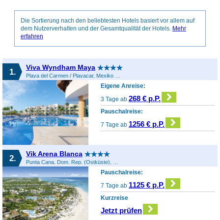
Die Sortierung nach den beliebtesten Hotels basiert vor allem auf
dem Nutzerverhalten und der Gesamtqualität der Hotels.
Mehr
erfahren
Viva Wyndham Maya
1.
Playa del Carmen / Playacar, Mexiko (Sonstiges), Mexiko
Eigene Anreise:
268 € p.P.
3 Tage ab
Pauschalreise:
1256 € p.P.
7 Tage ab
Vik Arena Blanca
2.
Punta Cana, Dom. Rep. (Ostküste), Dominikanische Republik
Pauschalreise:
1125 € p.P.
7 Tage ab
Kurzreise
Jetzt prüfen