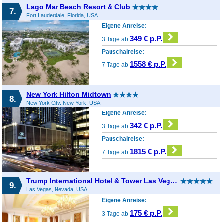
Lago Mar Beach Resort & Club
7.
Fort Lauderdale, Florida, USA
Eigene Anreise:
349 € p.P.
3 Tage ab
Pauschalreise:
1558 € p.P.
7 Tage ab
New York Hilton Midtown
8.
New York City, New York, USA
Eigene Anreise:
342 € p.P.
3 Tage ab
Pauschalreise:
1815 € p.P.
7 Tage ab
Trump International Hotel & Tower Las Vegas
9.
Las Vegas, Nevada, USA
Eigene Anreise:
175 € p.P.
3 Tage ab