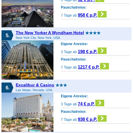
Pauschalreise:
958 € p.P.
7 Tage ab
The New Yorker A Wyndham Hotel
5.
New York City, New York, USA
Eigene Anreise:
198 € p.P.
3 Tage ab
Pauschalreise:
1217 € p.P.
7 Tage ab
Excalibur & Casino
6.
Las Vegas, Nevada, USA
Eigene Anreise:
74 € p.P.
3 Tage ab
Pauschalreise:
938 € p.P.
7 Tage ab