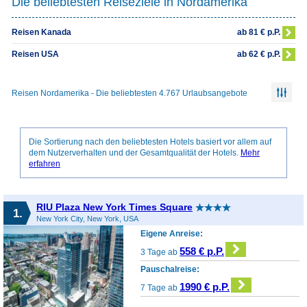
Die beliebtesten Reiseziele in Nordamerika
ab 81 € p.P.
Reisen Kanada
ab 62 € p.P.
Reisen USA
Reisen Nordamerika - Die beliebtesten 4.767 Urlaubsangebote
Die Sortierung nach den beliebtesten Hotels basiert vor allem auf
dem Nutzerverhalten und der Gesamtqualität der Hotels.
Mehr
erfahren
RIU Plaza New York Times Square
1.
New York City, New York, USA
Eigene Anreise:
558 € p.P.
3 Tage ab
Pauschalreise:
1990 € p.P.
7 Tage ab