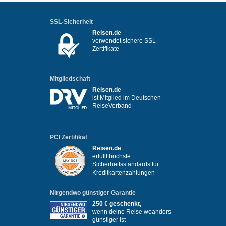
SSL-Sicherheit
Reisen.de
verwendet sichere SSL-
Zertifikate
Mitgliedschaft
Reisen.de
ist Mitglied im Deutschen
ReiseVerband
PCI Zertifikat
Reisen.de
erfüllt höchste
Sicherheitsstandards für
Kreditkartenzahlungen
Nirgendwo günstiger Garantie
250 € geschenkt,
wenn deine Reise woanders
günstiger ist