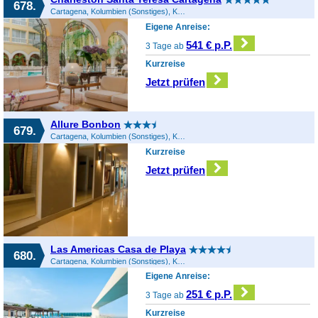
678.
Cartagena, Kolumbien (Sonstiges), Kolumbien
Eigene Anreise:
541 € p.P.
3 Tage ab
Kurzreise
Jetzt prüfen
Allure Bonbon
679.
Cartagena, Kolumbien (Sonstiges), Kolumbien
Kurzreise
Jetzt prüfen
Las Americas Casa de Playa
680.
Cartagena, Kolumbien (Sonstiges), Kolumbien
Eigene Anreise:
251 € p.P.
3 Tage ab
Kurzreise