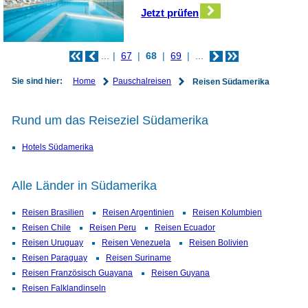
Jetzt prüfen
...
67
68
69
...
Home
Pauschalreisen
Sie sind hier:
Reisen Südamerika
Rund um das Reiseziel Südamerika
Hotels Südamerika
Alle Länder in Südamerika
Reisen Brasilien
Reisen Argentinien
Reisen Kolumbien
Reisen Chile
Reisen Peru
Reisen Ecuador
Reisen Uruguay
Reisen Venezuela
Reisen Bolivien
Reisen Paraguay
Reisen Suriname
Reisen Französisch Guayana
Reisen Guyana
Reisen Falklandinseln