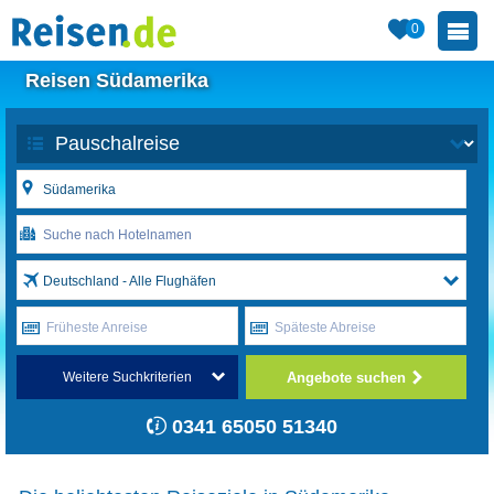
0
Reisen Südamerika
Deutschland - Alle Flughäfen
Früheste Anreise
Späteste Abreise
Angebote suchen
Weitere Suchkriterien
0341 65050 51340