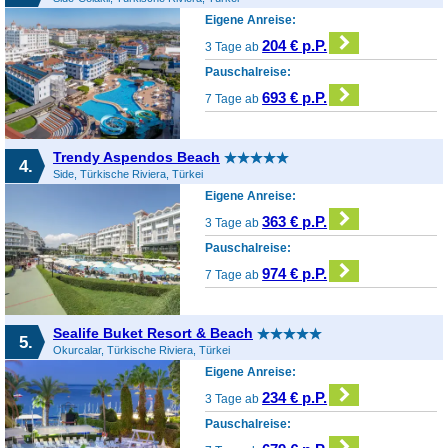
Eigene Anreise:
204 € p.P.
3 Tage ab
Pauschalreise:
693 € p.P.
7 Tage ab
Trendy Aspendos Beach
4.
Side, Türkische Riviera, Türkei
Eigene Anreise:
363 € p.P.
3 Tage ab
Pauschalreise:
974 € p.P.
7 Tage ab
Sealife Buket Resort & Beach
5.
Okurcalar, Türkische Riviera, Türkei
Eigene Anreise:
234 € p.P.
3 Tage ab
Pauschalreise: