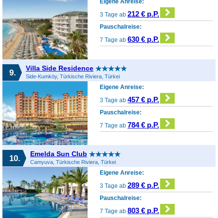
Eigene Anreise:
212 € p.P.
3 Tage ab
Pauschalreise:
630 € p.P.
7 Tage ab
Villa Side Residence
9.
Side-Kumköy, Türkische Riviera, Türkei
Eigene Anreise:
457 € p.P.
3 Tage ab
Pauschalreise:
784 € p.P.
7 Tage ab
Emelda Sun Club
10.
Camyuva, Türkische Riviera, Türkei
Eigene Anreise:
289 € p.P.
3 Tage ab
Pauschalreise:
803 € p.P.
7 Tage ab