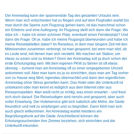
Der Anreisetag kann der spannendste Tag des gesamten Urlaubs sein.
Wenn man sich entschieden hat zu fliegen und auf dem Flughafen wartet bis
man durch die Sperre zum Flugzeug gehen kann, ist das manchmal schon
ein Erlebnis und eine Aufregung. Im Flugzeug stellt sich dann die Frage: Wo
sitze ich – habe ich einen schönen Platz, eventuell einen Fensterplatz? Und
dann die Frage: Oh je, habe ich meine Flugangst überwunden und habe ich
meine Reisetabletten dabei? Im Reisebus, in dem man längere Zeit mit den
Mitreisenden zusammen verbringt, ist man gespannt, bei wem man sitzt, ob
es Leute sind, mit denen man sich versteht. Wo machen wir Station, um
etwas zu essen und zu trinken? Denn der Anreisetag soll ja doch schon der
erste Erholungstag sein. Mit dem eigenen PKW zu fahren ist oft etwas
stressig – zumeist man am Anreisetag oft zu einer vorgegebenen Uhrzeit
ankommen soll. Aber man kann es ja so einrichten, dass man am Tag vorher
von zu Hause weg fährt, irgendwo übernachtet und dann den eigentlichen
Anreisetag ohne Stress genießen kann. Das Hotel oder die Unterkunft ist
unbekannt oder man kennt es lediglich aus dem Internet oder aus
Reiseprospekten. Man weiß nicht so richtig, was einen erwartet – und freut
sich doch darauf. Die Reiselustigen sind nervös und gespannt, aber auch
voller Erwartung. Der Hotelservice gibt sich natürlich alle Mühe, die Gäste
freundlich und nett zu empfangen und zu begrüßen. Dann fühlt man sich
auch gleich willkommen. Am Anreisetag wartet meistens ein
Begrüßungstrunk auf die Gäste. Anschließend können die
Erholungssuchenden ihre Zimmer beziehen, sich einrichten und die
Unterkunft erkunden.