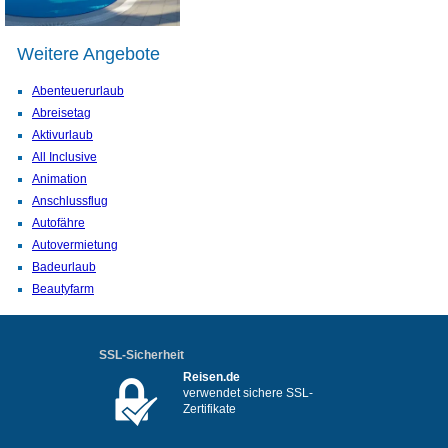
Weitere Angebote
Abenteuerurlaub
Abreisetag
Aktivurlaub
All Inclusive
Animation
Anschlussflug
Autofähre
Autovermietung
Badeurlaub
Beautyfarm
SSL-Sicherheit
Reisen.de
verwendet sichere SSL-
Zertifikate