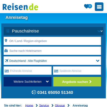
0
Anreisetag
Deutschland - Alle Flughäfen
Früheste Anreise
Späteste Abreise
Angebote suchen
Weitere Suchkriterien
0341 65050 51340
Home
Service
Glossar
Sie sind hier:
Anreisetag