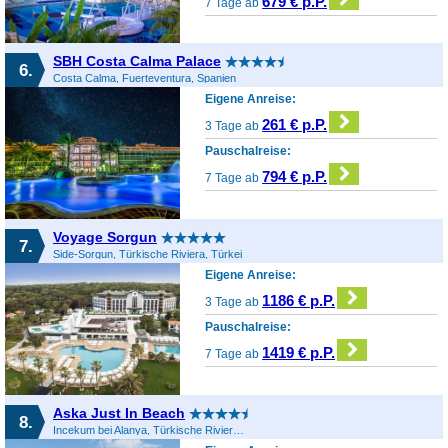
679 € p.P.
7 Tage ab
SBH Costa Calma Palace
6.
Costa Calma, Fuerteventura, Spanien
Eigene Anreise:
261 € p.P.
3 Tage ab
Pauschalreise:
794 € p.P.
7 Tage ab
Voyage Sorgun
7.
Side-Sorgun, Türkische Riviera, Türkei
Eigene Anreise:
1186 € p.P.
3 Tage ab
Pauschalreise:
1419 € p.P.
7 Tage ab
Aska Just In Beach
8.
Incekum bei Alanya, Türkische Riviera, Türkei