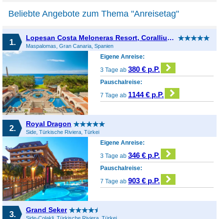
Beliebte Angebote zum Thema "Anreisetag"
Lopesan Costa Meloneras Resort, Corallium Spa & Casino
1.
Maspalomas, Gran Canaria, Spanien
Eigene Anreise:
380 € p.P.
3 Tage ab
Pauschalreise:
1144 € p.P.
7 Tage ab
Royal Dragon
2.
Side, Türkische Riviera, Türkei
Eigene Anreise:
346 € p.P.
3 Tage ab
Pauschalreise:
903 € p.P.
7 Tage ab
Grand Seker
3.
Side-Colakli, Türkische Riviera, Türkei