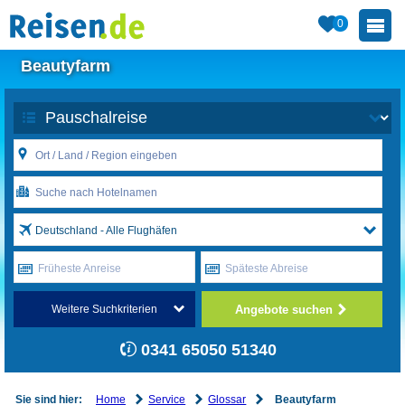
0
Beautyfarm
Deutschland - Alle Flughäfen
Früheste Anreise
Späteste Abreise
Angebote suchen
Weitere Suchkriterien
0341 65050 51340
Home
Service
Glossar
Sie sind hier:
Beautyfarm