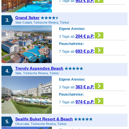
903 € p.P.
7 Tage ab
Grand Seker
3.
Side-Colakli, Türkische Riviera, Türkei
Eigene Anreise:
204 € p.P.
3 Tage ab
Pauschalreise:
693 € p.P.
7 Tage ab
Trendy Aspendos Beach
4.
Side, Türkische Riviera, Türkei
Eigene Anreise:
363 € p.P.
3 Tage ab
Pauschalreise:
974 € p.P.
7 Tage ab
Sealife Buket Resort & Beach
5.
Okurcalar, Türkische Riviera, Türkei