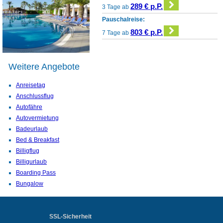
289 € p.P.
3 Tage ab
Pauschalreise:
803 € p.P.
7 Tage ab
Weitere Angebote
Anreisetag
Anschlussflug
Autofähre
Autovermietung
Badeurlaub
Bed & Breakfast
Billigflug
Billigurlaub
Boarding Pass
Bungalow
SSL-Sicherheit