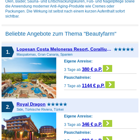
Ölen, Bäder, Sauna- und Entschlackungskuren, Fuß- und Nagelpflege sowie
die Anwendung moderner Anti-Aging-Produkte wie Cremes oder
Packungen. Die Wirkung ist selbst nach einem kurzen Aufenthalt sofort
sichtbar.
Beliebte Angebote zum Thema "Beautyfarm"
Lopesan Costa Meloneras Resort, Corallium Spa & Casino
1.
Maspalomas, Gran Canaria, Spanien
Eigene Anreise:
380 € p.P.
3 Tage ab
Pauschalreise:
1144 € p.P.
7 Tage ab
Royal Dragon
2.
Side, Türkische Riviera, Türkei
Eigene Anreise:
346 € p.P.
3 Tage ab
Pauschalreise: