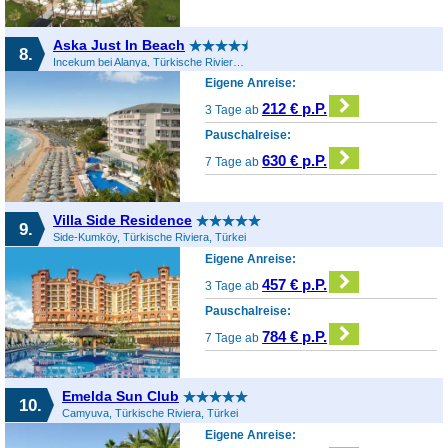
Aska Just In Beach
8.
Incekum bei Alanya, Türkische Riviera, Türkei
Eigene Anreise:
212 € p.P.
3 Tage ab
Pauschalreise:
630 € p.P.
7 Tage ab
Villa Side Residence
9.
Side-Kumköy, Türkische Riviera, Türkei
Eigene Anreise:
457 € p.P.
3 Tage ab
Pauschalreise:
784 € p.P.
7 Tage ab
Emelda Sun Club
10.
Camyuva, Türkische Riviera, Türkei
Eigene Anreise: