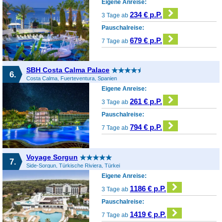
Eigene Anreise:
234 € p.P.
3 Tage ab
Pauschalreise:
679 € p.P.
7 Tage ab
SBH Costa Calma Palace
6.
Costa Calma, Fuerteventura, Spanien
Eigene Anreise:
261 € p.P.
3 Tage ab
Pauschalreise:
794 € p.P.
7 Tage ab
Voyage Sorgun
7.
Side-Sorgun, Türkische Riviera, Türkei
Eigene Anreise:
1186 € p.P.
3 Tage ab
Pauschalreise:
1419 € p.P.
7 Tage ab