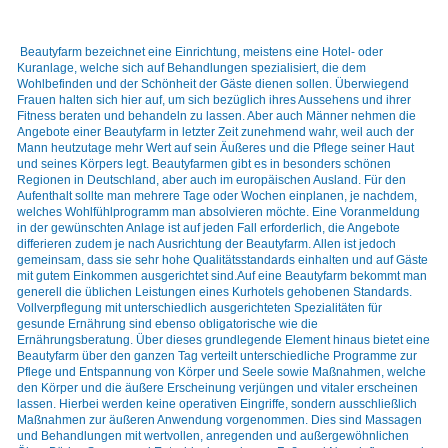
Beautyfarm bezeichnet eine Einrichtung, meistens eine Hotel- oder
Kuranlage, welche sich auf Behandlungen spezialisiert, die dem
Wohlbefinden und der Schönheit der Gäste dienen sollen. Überwiegend
Frauen halten sich hier auf, um sich bezüglich ihres Aussehens und ihrer
Fitness beraten und behandeln zu lassen. Aber auch Männer nehmen die
Angebote einer Beautyfarm in letzter Zeit zunehmend wahr, weil auch der
Mann heutzutage mehr Wert auf sein Äußeres und die Pflege seiner Haut
und seines Körpers legt. Beautyfarmen gibt es in besonders schönen
Regionen in Deutschland, aber auch im europäischen Ausland. Für den
Aufenthalt sollte man mehrere Tage oder Wochen einplanen, je nachdem,
welches Wohlfühlprogramm man absolvieren möchte. Eine Voranmeldung
in der gewünschten Anlage ist auf jeden Fall erforderlich, die Angebote
differieren zudem je nach Ausrichtung der Beautyfarm. Allen ist jedoch
gemeinsam, dass sie sehr hohe Qualitätsstandards einhalten und auf Gäste
mit gutem Einkommen ausgerichtet sind.Auf eine Beautyfarm bekommt man
generell die üblichen Leistungen eines Kurhotels gehobenen Standards.
Vollverpflegung mit unterschiedlich ausgerichteten Spezialitäten für
gesunde Ernährung sind ebenso obligatorische wie die
Ernährungsberatung. Über dieses grundlegende Element hinaus bietet eine
Beautyfarm über den ganzen Tag verteilt unterschiedliche Programme zur
Pflege und Entspannung von Körper und Seele sowie Maßnahmen, welche
den Körper und die äußere Erscheinung verjüngen und vitaler erscheinen
lassen. Hierbei werden keine operativen Eingriffe, sondern ausschließlich
Maßnahmen zur äußeren Anwendung vorgenommen. Dies sind Massagen
und Behandlungen mit wertvollen, anregenden und außergewöhnlichen