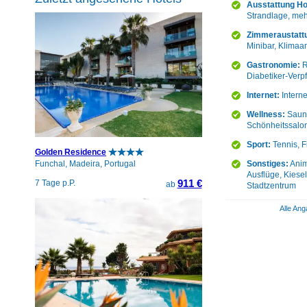
Ausstattung Ho
Strandlage, meh
Zimmeraustatt
Minibar, Klimaan
Gastronomie:
R
Diabetiker-Verp
Internet:
Intern
Wellness:
Sauna
Schönheitssalon
Sport:
Tennis, F
Golden Residence
Sonstiges:
Anim
Funchal, Madeira, Portugal
Ausflüge, Kiese
911 €
7 Tage p.P.
ab
Stadtzentrum
Alle Ang