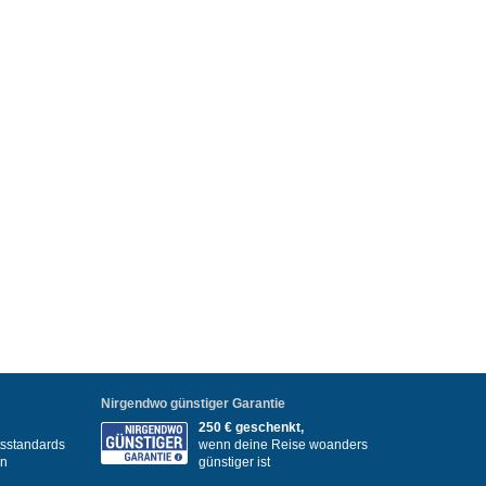
Nirgendwo günstiger Garantie
250 € geschenkt,
itsstandards
wenn deine Reise woanders
en
günstiger ist