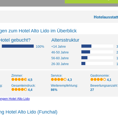
Hotelausstat
en zum Hotel Alto Lido im Überblick
Hotel gebucht?
Altersstruktur
100%
<14 Jahre
46-50 Jahre
56-60 Jahre
26-30 Jahre
Zimmer:
Service:
Gastronomie:
4,5
4,3
4,1
g:
Gesamteindruck:
Weiterempfehlung:
Bewertungsanzahl:
4,4
86%
27
ngen Hotel Alto Lido
ng Hotel Alto Lido (Funchal)