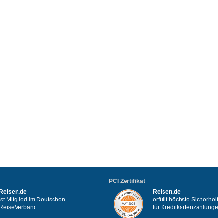
PCI Zertifikat
Reisen.de
Reisen.de
ist Mitglied im Deutschen
erfüllt höchste Sicherhe
ReiseVerband
für Kreditkartenzahlung