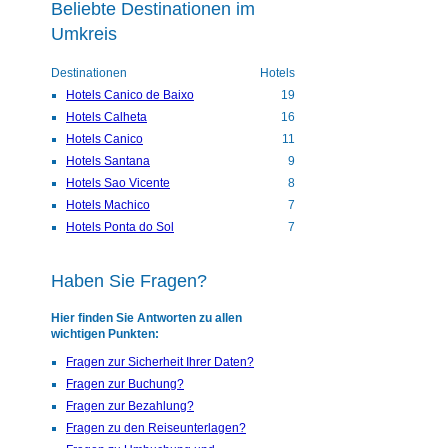
Beliebte Destinationen im
Umkreis
Destinationen
Hotels
Hotels Canico de Baixo
19
Hotels Calheta
16
Hotels Canico
11
Hotels Santana
9
Hotels Sao Vicente
8
Hotels Machico
7
Hotels Ponta do Sol
7
Haben Sie Fragen?
Hier finden Sie Antworten zu allen
wichtigen Punkten:
Fragen zur Sicherheit Ihrer Daten?
Fragen zur Buchung?
Fragen zur Bezahlung?
Fragen zu den Reiseunterlagen?