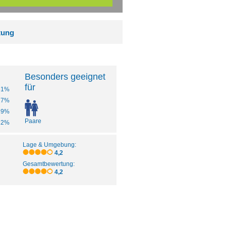
tung
Besonders geeignet
für
31%
27%
19%
Paare
12%
Lage & Umgebung:
4,2
Gesamtbewertung:
4,2