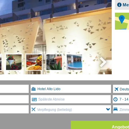
Me
Deuts
Späteste Abreise
Verpflegung (beliebig)
Zimme
Angebot