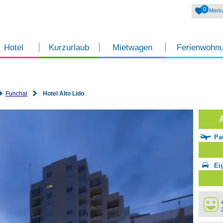
0
Merkz
Hotel
Kurzurlaub
Mietwagen
Ferienwohn
Funchal
Hotel Alto Lido
Pa
Ei