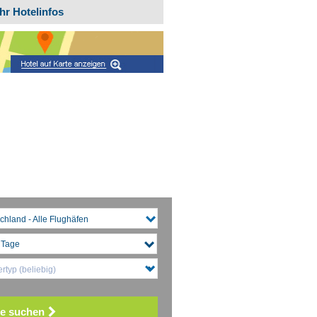
hr Hotelinfos
chland - Alle Flughäfen
rtyp (beliebig)
e suchen