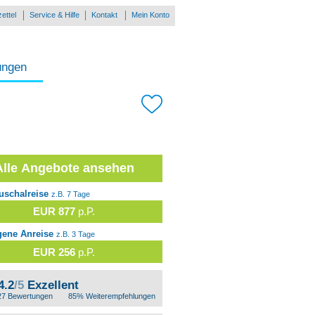
ettel
Service & Hilfe
Kontakt
Mein Konto
ungen
Alle Angebote ansehen
uschalreise
z.B. 7 Tage
EUR 877
p.P.
gene Anreise
z.B. 3 Tage
EUR 256
p.P.
4.2
/5
Exzellent
27 Bewertungen
85% Weiterempfehlungen