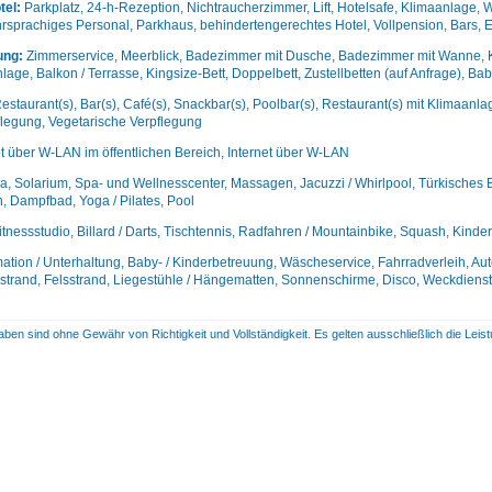
tel:
Parkplatz, 24-h-Rezeption, Nichtraucherzimmer, Lift, Hotelsafe, Klimaanlage, 
rsprachiges Personal, Parkhaus, behindertengerechtes Hotel, Vollpension, Bars, 
ung:
Zimmerservice, Meerblick, Badezimmer mit Dusche, Badezimmer mit Wanne, Kos
lage, Balkon / Terrasse, Kingsize-Bett, Doppelbett, Zustellbetten (auf Anfrage), B
estaurant(s), Bar(s), Café(s), Snackbar(s), Poolbar(s), Restaurant(s) mit Klimaanlag
flegung, Vegetarische Verpflegung
et über W-LAN im öffentlichen Bereich, Internet über W-LAN
, Solarium, Spa- und Wellnesscenter, Massagen, Jacuzzi / Whirlpool, Türkisches B
, Dampfbad, Yoga / Pilates, Pool
itnessstudio, Billard / Darts, Tischtennis, Radfahren / Mountainbike, Squash, Kinde
ation / Unterhaltung, Baby- / Kinderbetreuung, Wäscheservice, Fahrradverleih, Aut
lstrand, Felsstrand, Liegestühle / Hängematten, Sonnenschirme, Disco, Weckdienst,
aben sind ohne Gewähr von Richtigkeit und Vollständigkeit. Es gelten ausschließlich die Le