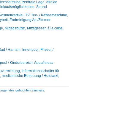
Wechselstube, zentrale Lage, direkte
Einkaufsmöglichkeiten, Strand
metikartikel, TV, Tee- / Kaffeemaschine,
abybett, Endreinigung Ap./Zimmer
e, Mittagsbuffet, Mittagessen à la carte,
ad / Hamam, Innenpool, Friseur /
rpool / Kinderbereich, Aquafitness
overmietung, Informationsschalter für
 medizinische Betreuung / Hotelarzt,
istungen des gebuchten Zimmers.