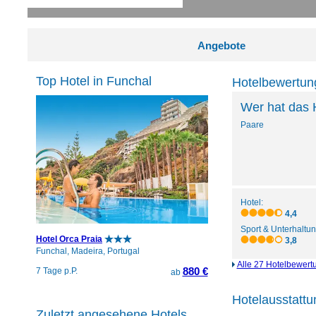
Angebote
Top Hotel in Funchal
Hotelbewertung
Wer hat das 
Paare
Hotel:
4,4
Sport & Unterhaltun
Hotel Orca Praia
3,8
Funchal, Madeira, Portugal
Alle 27 Hotelbewertu
880 €
7 Tage p.P.
ab
Hotelausstattu
Zuletzt angesehene Hotels