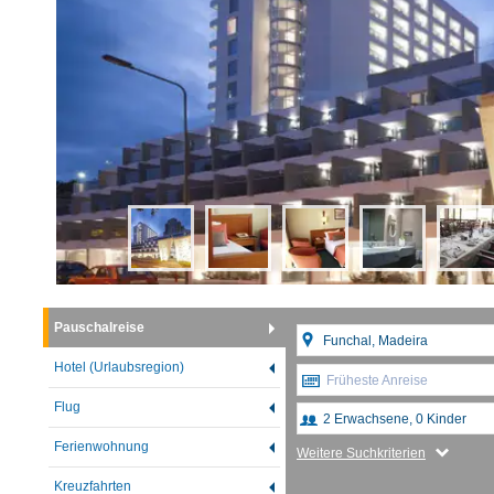
Pauschalreise
Hotel (Urlaubsregion)
Früheste Anreise
Flug
Ferienwohnung
Weitere Suchkriterien
Kreuzfahrten