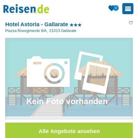
0
Hotel Astoria - Gallarate
Piazza Risorgimento 9/A
,
21013
Gallarate
Alle Angebote ansehen