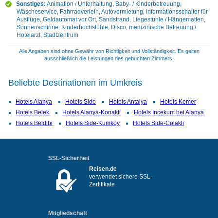
Sonstiges:
Animation / Unterhaltung, Baby- / Kinderbetreuung,
Wäscheservice, Fahrradverleih, Autovermietung, Informationsschalter für
Ausflüge, Geldautomat vor Ort, Sandstrand, Liegestühle / Hängematten,
Sonnenschirme, Kinderhochstühle, Disco, medizinische Betreuung /
Hotelarzt, Stadtzentrum
Alle Angaben sind ohne Gewähr von Richtigkeit und Vollständigkeit. Es gelten
ausschließlich die Leistungen des gebuchten Zimmers.
Beliebte Destinationen im Umkreis
Hotels Alanya
Hotels Side
Hotels Antalya
Hotels Kemer
Hotels Belek
Hotels Alanya-Konakli
Hotels Incekum bei Alanya
Hotels Beldibi
Hotels Side-Kumköy
Hotels Side-Colakli
SSL-Sicherheit
Reisen.de
verwendet sichere SSL-
Zertifikate
Mitgliedschaft