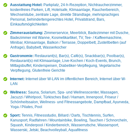
Ausstattung Hotel:
Parkplatz, 24-h-Rezeption, Nichtraucherzimmer,
kostenfreies Parken, Lift, Hotelsafe, Klimaanlage, Raucherbereich,
Wechselstube, zentrale Lage, direkte Strandlage, mehrsprachiges
Personal, behindertengerechtes Hotel, Privatstrand, Bars,
Einkaufsmöglichkeiten
Zimmeraustattung:
Zimmerservice, Meerblick, Badezimmer mit Dusche,
Badezimmer mit Wanne, Kosmetikartikel, TV, Tee- / Kaffeemaschine,
Minibar, Klimaanlage, Balkon / Terrasse, Doppelbett, Zustellbetten (auf
Anfrage), Babybett, Wasserkocher
Gastronomie:
Restaurant(s), Bar(s), Café(s), Snackbar(s), Poolbar(s),
Restaurant(s) mit Klimaanlage, Live-Kochen / Koch-Events, Brunch,
Mittagsbuffet, Kinderspeisen, Diabetiker-Verpflegung, Vegetarische
Verpflegung, Glutenfreie Gerichte
Internet:
Internet über W-LAN im öffentlichen Bereich, Internet über W-
LAN
Wellness:
Sauna, Solarium, Spa- und Wellnesscenter, Massagen,
Jacuzzi / Whirlpool, Türkisches Bad / Hamam, Innenpool, Friseur /
Schönheitssalon, Wellness- und Fitnessangebote, Dampfbad, Ayurveda,
Yoga / Pilates, Pool
Sport:
Tennis, Fitnessstudio, Billard / Darts, Tischtennis, Surfen,
Kanusport, Radfahren / Mountainbike, Bowling, Tauchen / Schnorcheln,
Squash, Kinderpool / Kinderbereich, Wasserrutsche, Wassersport,
Wasserski, Jetski, Beachvolleyball, Aquafitness