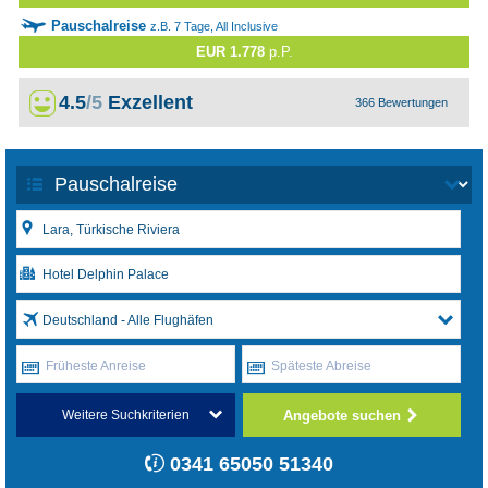
Pauschalreise
z.B. 7 Tage, All Inclusive
EUR 1.778
p.P.
4.5
/5
Exzellent
366 Bewertungen
Deutschland - Alle Flughäfen
Früheste Anreise
Späteste Abreise
Angebote suchen
Weitere Suchkriterien
0341 65050 51340