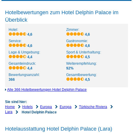
Hotelbewertungen zum Hotel Delphin Palace im
Überblick
Hotel:
Zimmer:
4,6
4,6
Service:
Gastronomie:
4,6
4,6
Lage & Umgebung:
Sport & Unterhaltung:
4,4
4,5
Gesamteindruck:
Weiterempfehlung:
4,4
92%
Bewertungsanzahl:
Gesamtbewertung:
366
4,5
Alle 366 Hotelbewertungen Hotel Delphin Palace
Sie sind hier:
Home
Hotels
Europa
Europa
Türkische Riviera
Lara
Hotel Delphin Palace
Hotelausstattung Hotel Delphin Palace (Lara)