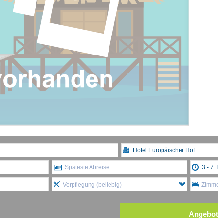
Späteste Abreise
Verpflegung (beliebig)
Zimmer
Angebot