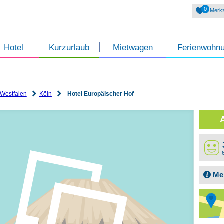
0
Merkz
Hotel
Kurzurlaub
Mietwagen
Ferienwohn
-Westfalen
Köln
Hotel Europäischer Hof
Me