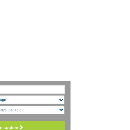
typ (beliebig)
e suchen