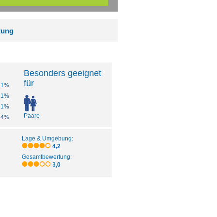
tung
Besonders geeignet
für
21%
21%
21%
Paare
14%
Lage & Umgebung:
4,2
Gesamtbewertung:
3,0