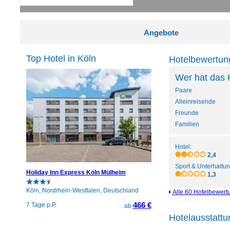
Angebote
Top Hotel in Köln
Hotelbewertun
Wer hat das 
Paare
Alleinreisende
Freunde
Familien
Hotel:
2,4
Sport & Unterhaltun
Holiday Inn Express Köln Mülheim
1,3
Köln, Nordrhein-Westfalen, Deutschland
Alle 60 Hotelbewert
466 €
7 Tage p.P.
ab
Hotelausstattu