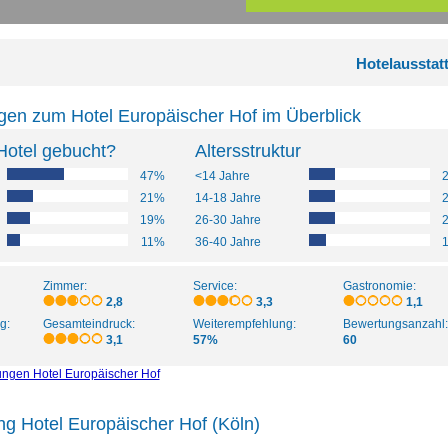
Hotelausstat
gen zum Hotel Europäischer Hof im Überblick
Hotel gebucht?
Altersstruktur
47%
<14 Jahre
21%
14-18 Jahre
19%
26-30 Jahre
11%
36-40 Jahre
Zimmer:
Service:
Gastronomie:
2,8
3,3
1,1
g:
Gesamteindruck:
Weiterempfehlung:
Bewertungsanzahl:
3,1
57%
60
ungen Hotel Europäischer Hof
ng Hotel Europäischer Hof (Köln)