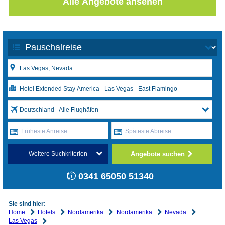
Alle Angebote ansehen
Deutschland - Alle Flughäfen
Früheste Anreise
Späteste Abreise
Angebote suchen
Weitere Suchkriterien
0341 65050 51340
Sie sind hier:
Home
Hotels
Nordamerika
Nordamerika
Nevada
Las Vegas