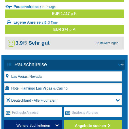
Pauschalreise
z.B. 7 Tage
EUR 1.117
p.P.
Eigene Anreise
z.B. 3 Tage
EUR 274
p.P.
3.9
/5
Sehr gut
32 Bewertungen
Deutschland - Alle Flughäfen
Früheste Anreise
Späteste Abreise
Angebote suchen
Weitere Suchkriterien