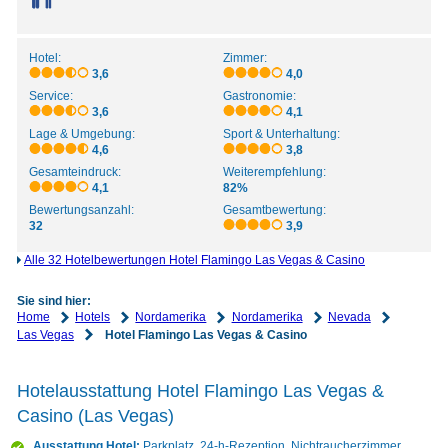
Hotel:
Zimmer:
3,6
4,0
Service:
Gastronomie:
3,6
4,1
Lage & Umgebung:
Sport & Unterhaltung:
4,6
3,8
Gesamteindruck:
Weiterempfehlung:
4,1
82%
Bewertungsanzahl:
Gesamtbewertung:
32
3,9
Alle 32 Hotelbewertungen Hotel Flamingo Las Vegas & Casino
Sie sind hier:
Home
Hotels
Nordamerika
Nordamerika
Nevada
Las Vegas
Hotel Flamingo Las Vegas & Casino
Hotelausstattung Hotel Flamingo Las Vegas &
Casino (Las Vegas)
Ausstattung Hotel:
Parkplatz, 24-h-Rezeption, Nichtraucherzimmer,