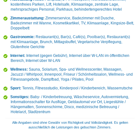
kostenfreies Parken, Lift, Hotelsafe, Klimaanlage, zentrale Lage,
mehrsprachiges Personal, Parkhaus, behindertengerechtes Hotel
Zimmeraustattung:
Zimmerservice, Badezimmer mit Dusche,
Badezimmer mit Wanne, Kosmetikartikel, TV, Klimaanlage, Kingsize-Bett,
Doppelbett
Gastronomie:
Restaurant(s), Bar(s), Café(s), Poolbar(s), Restaurant(s)
mit Klimaanlage, Brunch, Mittagsbuffet, Vegetarische Verpflegung,
Glutenfreie Gerichte
Internet:
Internet (gegen Gebühr), Internet über W-LAN im öffentlichen
Bereich, Internet über W-LAN
Wellness:
Sauna, Solarium, Spa- und Wellnesscenter, Massagen,
Jacuzzi / Whirlpool, Innenpool, Friseur / Schönheitssalon, Wellness- und
Fitnessangebote, Dampfbad, Yoga / Pilates, Pool
Sport:
Tennis, Fitnessstudio, Kinderpool / Kinderbereich, Wasserrutsche
Sonstiges:
Baby- / Kinderbetreuung, Wäscheservice, Autovermietung,
Informationsschalter für Ausflüge, Geldautomat vor Ort, Liegestühle /
Hängematten, Sonnenschirme, Disco, medizinische Betreuung /
Hotelarzt, Stadtzentrum
Alle Angaben sind ohne Gewähr von Richtigkeit und Vollständigkeit. Es gelten
ausschließlich die Leistungen des gebuchten Zimmers.