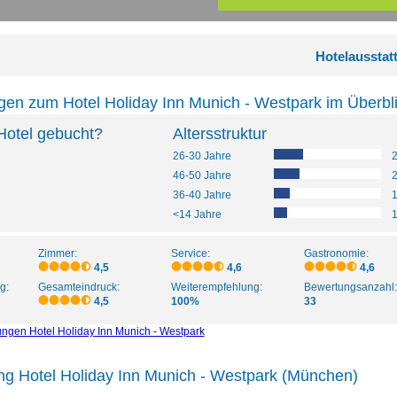
Hotelausstat
en zum Hotel Holiday Inn Munich - Westpark im Überbl
Hotel gebucht?
Altersstruktur
26-30 Jahre
46-50 Jahre
36-40 Jahre
<14 Jahre
Zimmer:
Service:
Gastronomie:
4,5
4,6
4,6
g:
Gesamteindruck:
Weiterempfehlung:
Bewertungsanzahl:
4,5
100%
33
ungen Hotel Holiday Inn Munich - Westpark
ng Hotel Holiday Inn Munich - Westpark (München)