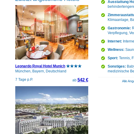
Ausstattung Ho
behindertengere
Zimmeraustatt
Klimaanlage, Bal
Gastronomie:
R
Verpflegung, Ve
Internet:
Intern
Wellness:
Sauna
Sport:
Tennis, F
Leonardo Royal Hotel Munich
Sonstiges:
Baby
medizinische Be
München, Bayern, Deutschland
542 €
7 Tage p.P.
ab
Alle Ang