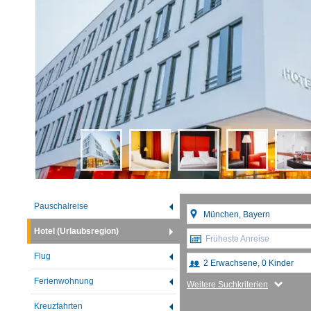
Pauschalreise
Hotel (Urlaubsregion)
Früheste Anreise
Flug
Ferienwohnung
Weitere Suchkriterien
Kreuzfahrten