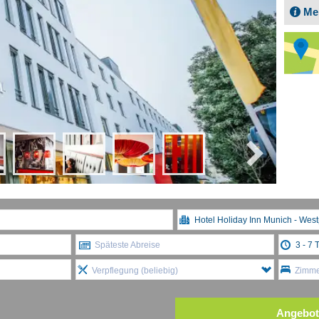
Me
Späteste Abreise
Verpflegung (beliebig)
Zimmer
Angebot