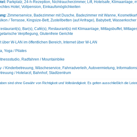
tel:
Parkplatz, 24-h-Rezeption, Nichtraucherzimmer, Lift, Hotelsafe, Klimaanlage,
chtes Hotel, Vollpension, Einkaufsmöglichkeiten
ung:
Zimmerservice, Badezimmer mit Dusche, Badezimmer mit Wanne, Kosmetikartike
kon / Terrasse, Kingsize-Bett, Zustellbetten (auf Anfrage), Babybett, Wasserkocher
estaurant(s), Bar(s), Café(s), Restaurant(s) mit Klimaanlage, Mittagsbuffet, Mittage
getarische Verpflegung, Glutenfreie Gerichte
et über W-LAN im öffentlichen Bereich, Internet über W-LAN
, Yoga / Pilates
itnessstudio, Radfahren / Mountainbike
- / Kinderbetreuung, Wäscheservice, Fahrradverleih, Autovermietung, Informationss
treuung / Hotelarzt, Bahnhof, Stadtzentrum
aben sind ohne Gewähr von Richtigkeit und Vollständigkeit. Es gelten ausschließlich die Le