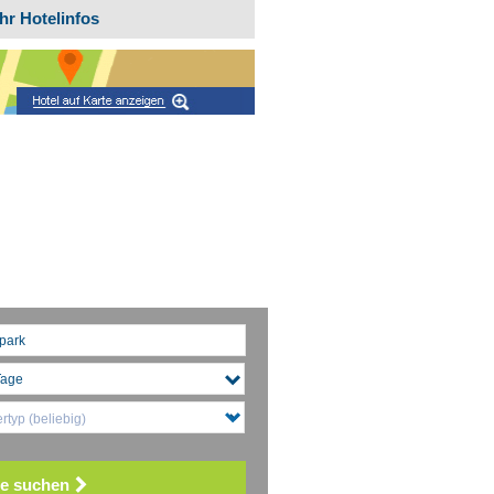
hr Hotelinfos
typ (beliebig)
e suchen