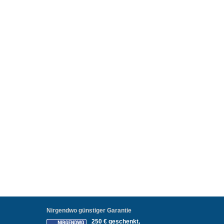
Nirgendwo günstiger Garantie
250 € geschenkt,