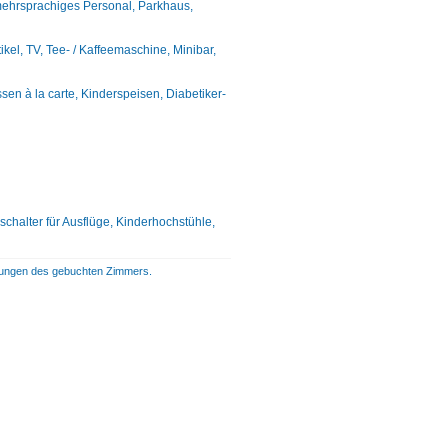
 mehrsprachiges Personal, Parkhaus,
l, TV, Tee- / Kaffeemaschine, Minibar,
ssen à la carte, Kinderspeisen, Diabetiker-
chalter für Ausflüge, Kinderhochstühle,
istungen des gebuchten Zimmers.