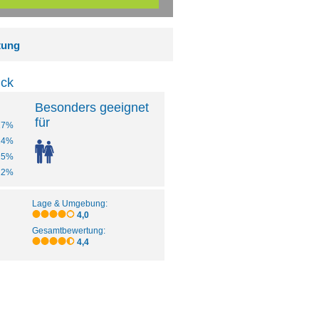
tung
ick
Besonders geeignet
für
27%
24%
15%
12%
Lage & Umgebung:
4,0
Gesamtbewertung:
4,4