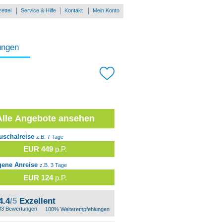
ettel
Service & Hilfe
Kontakt
Mein Konto
ungen
Alle Angebote ansehen
uschalreise
z.B. 7 Tage
EUR 449
p.P.
gene Anreise
z.B. 3 Tage
EUR 124
p.P.
4.4
/5
Exzellent
33 Bewertungen
100% Weiterempfehlungen