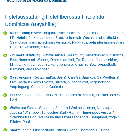
Hotel Iberostar Hacienda Dominicus
Hotelausstattung Hotel Iberostar Hacienda
Dominicus (Bayahibe)
Ausstattung Hotel:
Parkplatz, Nichtraucherzimmer, kostenfreies Parken,
Lift, Hotelsafe, Klimaanlage, Raucherbereich, Wechselstube, direkte
Strandlage, mehrsprachiges Personal, Parkhaus, behindertengerechtes
Hotel, Privatstrand, Strand
Zimmeraustattung:
Zimmerservice, Meerblick, Badezimmer mit Dusche,
Badezimmer mit Wanne, Kosmetikartikel, TV, Tee- / Kaffeemaschine,
Minibar, Klimaanlage, Balkon / Terrasse, Kingsize-Bett, Doppelbett,
Babybett, Wasserkocher
Gastronomie:
Restaurant(s), Bar(s), Café(s), Snackbar(s), Poolbar(s),
Live-Kochen / Koch-Events, Brunch, Mittagsbuffet, Vegetarische
Verpflegung, Glutenfreie Gerichte
Internet:
Internet über W-LAN im öffentlichen Bereich, Internet über W-
LAN
Wellness:
Sauna, Solarium, Spa- und Wellnesscenter, Massagen,
Jacuzzi / Whirlpool, Türkisches Bad / Hamam, Innenpool, Friseur /
Schönheitssalon, Wellness- und Fitnessangebote, Dampfbad, Yoga /
Pilates, Pool
Sport:
Tennis, Fitnessstudio, Billard / Darts, Tischtennis, Surfen,