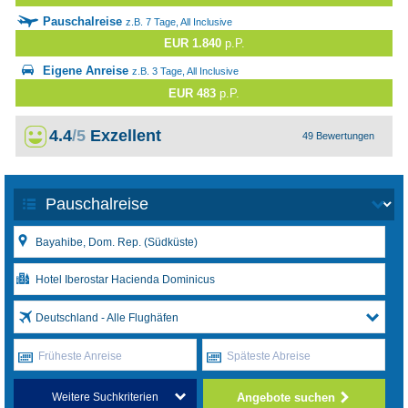
Pauschalreise
z.B. 7 Tage, All Inclusive
EUR 1.840
p.P.
Eigene Anreise
z.B. 3 Tage, All Inclusive
EUR 483
p.P.
4.4
/5
Exzellent
49 Bewertungen
Deutschland - Alle Flughäfen
Früheste Anreise
Späteste Abreise
Angebote suchen
Weitere Suchkriterien