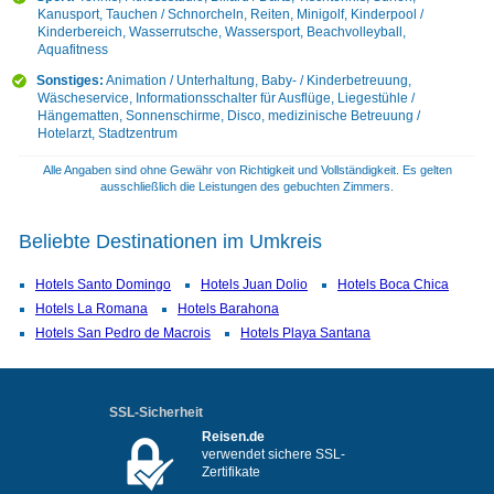
Kanusport, Tauchen / Schnorcheln, Reiten, Minigolf, Kinderpool /
Kinderbereich, Wasserrutsche, Wassersport, Beachvolleyball,
Aquafitness
Sonstiges:
Animation / Unterhaltung, Baby- / Kinderbetreuung,
Wäscheservice, Informationsschalter für Ausflüge, Liegestühle /
Hängematten, Sonnenschirme, Disco, medizinische Betreuung /
Hotelarzt, Stadtzentrum
Alle Angaben sind ohne Gewähr von Richtigkeit und Vollständigkeit. Es gelten
ausschließlich die Leistungen des gebuchten Zimmers.
Beliebte Destinationen im Umkreis
Hotels Santo Domingo
Hotels Juan Dolio
Hotels Boca Chica
Hotels La Romana
Hotels Barahona
Hotels San Pedro de Macrois
Hotels Playa Santana
SSL-Sicherheit
Reisen.de
verwendet sichere SSL-
Zertifikate