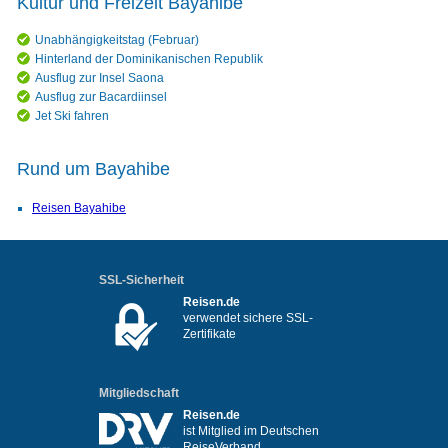
Kultur und Freizeit Bayahibe
Unabhängigkeitstag (Februar)
Hinterland der Dominikanischen Republik
Ausflug zur Insel Saona
Ausflug zur Bacardiinsel
Jet Ski fahren
Rund um Bayahibe
Reisen Bayahibe
SSL-Sicherheit
Reisen.de
verwendet sichere SSL-
Zertifikate
Mitgliedschaft
Reisen.de
ist Mitglied im Deutschen
ReiseVerband