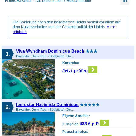
Hotels Bayahibe - Die beliebtesten 7 Hotelangebote
Die Sortierung nach den beliebtesten Hotels basiert vor allem auf
dem Nutzerverhalten und der Gesamtqualität der Hotels.
Mehr
erfahren
Viva Wyndham Dominicus Beach
1.
Bayahibe, Dom. Rep. (Südküste), Dominikanische Republik
Kurzreise
Jetzt prüfen
Iberostar Hacienda Dominicus
2.
Bayahibe, Dom. Rep. (Südküste), Dominikanische Republik
Eigene Anreise:
483 € p.P.
3 Tage ab
Pauschalreise: