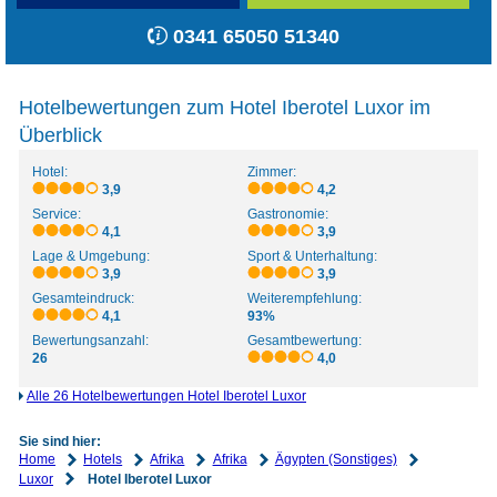
0341 65050 51340
Hotelbewertungen zum Hotel Iberotel Luxor im
Überblick
Hotel:
Zimmer:
3,9
4,2
Service:
Gastronomie:
4,1
3,9
Lage & Umgebung:
Sport & Unterhaltung:
3,9
3,9
Gesamteindruck:
Weiterempfehlung:
4,1
93%
Bewertungsanzahl:
Gesamtbewertung:
26
4,0
Alle 26 Hotelbewertungen Hotel Iberotel Luxor
Sie sind hier:
Home
Hotels
Afrika
Afrika
Ägypten (Sonstiges)
Luxor
Hotel Iberotel Luxor