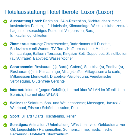
Hotelausstattung Hotel Iberotel Luxor (Luxor)
Ausstattung Hotel:
Parkplatz, 24-h-Rezeption, Nichtraucherzimmer,
kostenfreies Parken, Lift, Hotelsafe, Klimaanlage, Wechselstube, zentrale
Lage, mehrsprachiges Personal, Vollpension, Bars,
Einkaufsmöglichkeiten
Zimmeraustattung:
Zimmerservice, Badezimmer mit Dusche,
Badezimmer mit Wanne, TV, Tee- / Kaffeemaschine, Minibar,
Klimaanlage, Balkon / Terrasse, Kingsize-Bett, Doppelbett, Zustellbetten
(auf Anfrage), Babybett, Wasserkocher
Gastronomie:
Restaurant(s), Bar(s), Café(s), Snackbar(s), Poolbar(s),
Restaurant(s) mit Klimaanlage, Mittagsbuffet, Mittagessen à la carte,
Mittagessen Menüwahl, Diabetiker-Verpflegung, Vegetarische
Verpflegung, Glutenfreie Gerichte
Internet:
Internet (gegen Gebühr), Internet über W-LAN im öffentlichen
Bereich, Internet über W-LAN
Wellness:
Solarium, Spa- und Wellnesscenter, Massagen, Jacuzzi /
Whirlpool, Friseur / Schönheitssalon, Pool
Sport:
Billard / Darts, Tischtennis, Reiten
Sonstiges:
Animation / Unterhaltung, Wäscheservice, Geldautomat vor
Ort, Liegestühle / Hängematten, Sonnenschirme, medizinische
Betreuung / Hotelarzt, Stadtzentrum