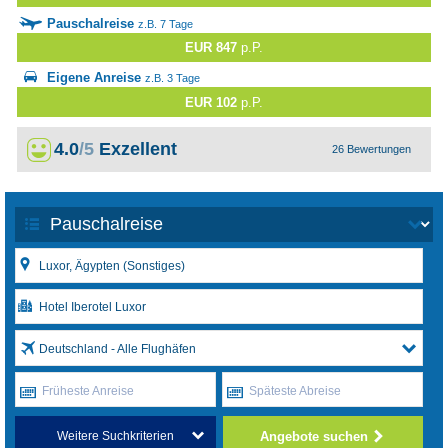
Pauschalreise
z.B. 7 Tage
EUR 847
p.P.
Eigene Anreise
z.B. 3 Tage
EUR 102
p.P.
4.0
/5
Exzellent
26 Bewertungen
Deutschland - Alle Flughäfen
Früheste Anreise
Späteste Abreise
Angebote suchen
Weitere Suchkriterien