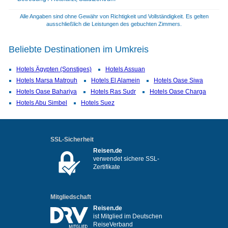
Alle Angaben sind ohne Gewähr von Richtigkeit und Vollständigkeit. Es gelten
ausschließlich die Leistungen des gebuchten Zimmers.
Beliebte Destinationen im Umkreis
Hotels Ägypten (Sonstiges)
Hotels Assuan
Hotels Marsa Matrouh
Hotels El Alamein
Hotels Oase Siwa
Hotels Oase Bahariya
Hotels Ras Sudr
Hotels Oase Charga
Hotels Abu Simbel
Hotels Suez
SSL-Sicherheit
Reisen.de
verwendet sichere SSL-
Zertifikate
Mitgliedschaft
Reisen.de
ist Mitglied im Deutschen
ReiseVerband