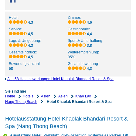
Hotel:
Zimmer:
4,3
4,6
Service:
Gastronomie:
4,5
4,4
Lage & Umgebung:
Sport & Unterhaltung:
4,3
3,8
Gesamteindruck:
Weiterempfehlung:
4,5
95%
Bewertungsanzahl:
Gesamtbewertung:
58
4,3
Alle 58 Hotelbewertungen Hotel Khaolak Bhandari Resort & Spa
Sie sind hier:
Home
Hotels
Asien
Asien
Khao Lak
Nang Thong Beach
Hotel Khaolak Bhandari Resort & Spa
Hotelausstattung Hotel Khaolak Bhandari Resort &
Spa (Nang Thong Beach)
Ausstattung Hotel:
Parkplatz, 24-h-Rezeption, kostenfreies Parken, Lift,