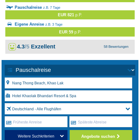
Pauschalreise
z.B. 7 Tage
EUR 821
p.P.
Eigene Anreise
z.B. 3 Tage
EUR 59
p.P.
4.3
/5
Exzellent
58 Bewertungen
Deutschland - Alle Flughäfen
Früheste Anreise
Späteste Abreise
Angebote suchen
Weitere Suchkriterien