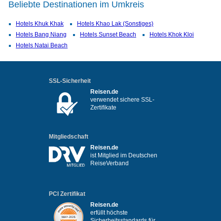
Beliebte Destinationen im Umkreis
Hotels Khuk Khak
Hotels Khao Lak (Sonstiges)
Hotels Bang Niang
Hotels Sunset Beach
Hotels Khok Kloi
Hotels Natai Beach
SSL-Sicherheit
Reisen.de
verwendet sichere SSL-
Zertifikate
Mitgliedschaft
Reisen.de
ist Mitglied im Deutschen
ReiseVerband
PCI Zertifikat
Reisen.de
erfüllt höchste
Sicherheitsstandards für