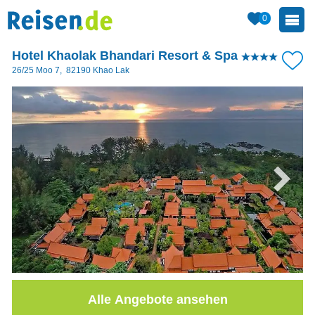
0
Hotel Khaolak Bhandari Resort & Spa
26/25 Moo 7
,
82190
Khao Lak
Alle Angebote ansehen