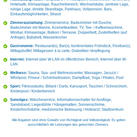
Hotelsafe, Klimaanlage, Raucherbereich, Wechselstube, zentrale Lage,
ruhige Lage, direkte Strandlage, Parkhaus, Vollpension, Bars,
Einkaufsmöglichkeiten, Strand
Zimmeraustattung:
Zimmerservice, Badezimmer mit Dusche,
Badezimmer mit Wanne, Kosmetikartikel, TV, Tee- / Kaffeemaschine,
Minibar, Klimaanlage, Balkon / Terrasse, Doppelbett, Zustellbetten (auf
Anfrage), Babybett, Wasserkocher
Gastronomie:
Restaurant(s), Bar(s), kontinentales Frühstück, Poolbar(s),
Mittagsbuffet, Mittagessen à la carte, Diabetiker-Verpflegung
Internet:
Internet über W-LAN im öffentlichen Bereich, Internet über W-
LAN
Wellness:
Sauna, Spa- und Wellnesscenter, Massagen, Jacuzzi /
Whirlpool, Friseur / Schönheitssalon, Dampfbad, Yoga / Pilates, Pool
Sport:
Fitnessstudio, Billard / Darts, Kanusport, Tauchen / Schnorcheln,
Kinderpool / Kinderbereich
Sonstiges:
Wäscheservice, Informationsschalter für Ausflüge,
Sandstrand, Liegestühle / Hängematten, Sonnenschirme,
Kinderhochstühle, medizinische Betreuung / Hotelarzt, Stadtzentrum
Alle Angaben sind ohne Gewähr von Richtigkeit und Vollständigkeit. Es gelten
ausschließlich die Leistungen des gebuchten Zimmers.