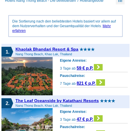
Hotels Nang Thong Beach - Die beliebtesten 7 Hotelangebote
Die Sortierung nach den beliebtesten Hotels basiert vor allem auf
dem Nutzerverhalten und der Gesamtqualität der Hotels.
Mehr
erfahren
Khaolak Bhandari Resort & Spa
1.
Nang Thong Beach, Khao Lak, Thailand
Eigene Anreise:
59 € p.P.
3 Tage ab
Pauschalreise:
821 € p.P.
7 Tage ab
The Leaf Oceanside by Katathani Resorts
2.
Nang Thong Beach, Khao Lak, Thailand
Eigene Anreise:
47 € p.P.
3 Tage ab
Pauschalreise: