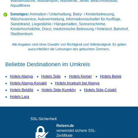
Wasserrutsche, Wassersport, Wasserski, Jetski, Beachvolleyball,
Aquafitness
Sonstiges:
Animation / Unterhaltung, Baby- / Kinderbetreuung,
Wäscheservice, Autovermietung, Informationsschalter für Ausflüge,
Sandstrand, Liegestühle / Hängematten, Sonnenschirme,
Kinderhochstühle, Disco, medizinische Betreuung / Hotelarzt, Bahnhof,
Stadtzentrum
Alle Angaben sind ohne Gewähr von Richtigkeit und Vollständigkeit. Es gelten
ausschließlich die Leistungen des gebuchten Zimmers.
Beliebte Destinationen im Umkreis
Hotels Alanya
Hotels Side
Hotels Kemer
Hotels Belek
Hotels Alanya-Konakli
Hotels Incekum bei Alanya
Hotels Beldibi
Hotels Side-Kumköy
Hotels Side-Colakli
Hotels Lara
SSL-Sicherheit
Reisen.de
verwendet sichere SSL-
Zertifikate