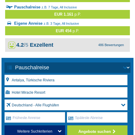
Pauschalreise
z.B. 7 Tage, All Inclusive
EUR 1.161
p.P.
Eigene Anreise
z.B. 3 Tage, All Inclusive
EUR 454
p.P.
4.2
/5
Exzellent
486 Bewertungen
Deutschland - Alle Flughäfen
Früheste Anreise
Späteste Abreise
Angebote suchen
Weitere Suchkriterien