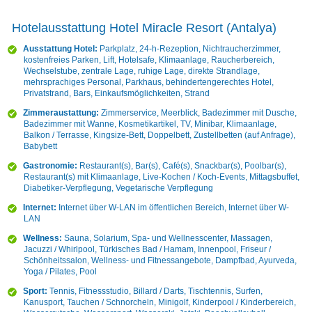
Hotelausstattung Hotel Miracle Resort (Antalya)
Ausstattung Hotel:
Parkplatz, 24-h-Rezeption, Nichtraucherzimmer,
kostenfreies Parken, Lift, Hotelsafe, Klimaanlage, Raucherbereich,
Wechselstube, zentrale Lage, ruhige Lage, direkte Strandlage,
mehrsprachiges Personal, Parkhaus, behindertengerechtes Hotel,
Privatstrand, Bars, Einkaufsmöglichkeiten, Strand
Zimmeraustattung:
Zimmerservice, Meerblick, Badezimmer mit Dusche,
Badezimmer mit Wanne, Kosmetikartikel, TV, Minibar, Klimaanlage,
Balkon / Terrasse, Kingsize-Bett, Doppelbett, Zustellbetten (auf Anfrage),
Babybett
Gastronomie:
Restaurant(s), Bar(s), Café(s), Snackbar(s), Poolbar(s),
Restaurant(s) mit Klimaanlage, Live-Kochen / Koch-Events, Mittagsbuffet,
Diabetiker-Verpflegung, Vegetarische Verpflegung
Internet:
Internet über W-LAN im öffentlichen Bereich, Internet über W-
LAN
Wellness:
Sauna, Solarium, Spa- und Wellnesscenter, Massagen,
Jacuzzi / Whirlpool, Türkisches Bad / Hamam, Innenpool, Friseur /
Schönheitssalon, Wellness- und Fitnessangebote, Dampfbad, Ayurveda,
Yoga / Pilates, Pool
Sport:
Tennis, Fitnessstudio, Billard / Darts, Tischtennis, Surfen,
Kanusport, Tauchen / Schnorcheln, Minigolf, Kinderpool / Kinderbereich,