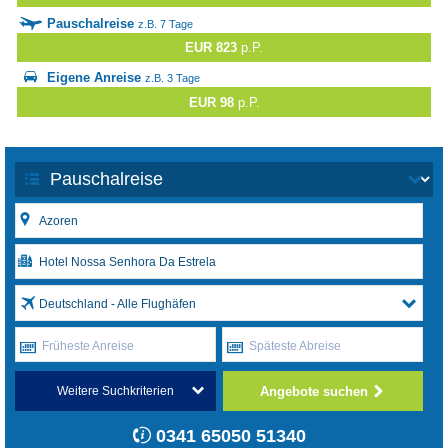
Pauschalreise
z.B. 7 Tage
EUR 823
p.P.
Eigene Anreise
z.B. 3 Tage
EUR 98
p.P.
Deutschland - Alle Flughäfen
Früheste Anreise
Späteste Abreise
Angebote suchen
Weitere Suchkriterien
0341 65050 51340