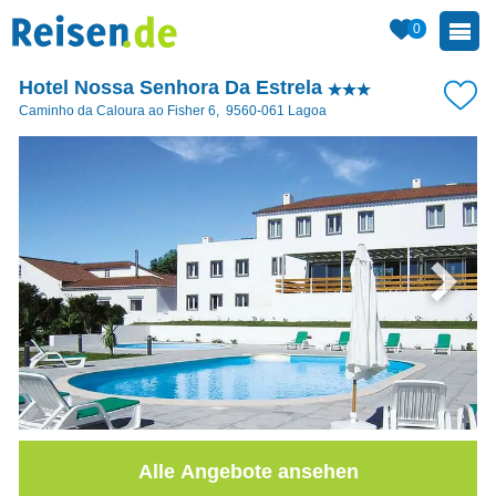
0
Hotel Nossa Senhora Da Estrela
Caminho da Caloura ao Fisher 6
,
9560-061
Lagoa
Alle Angebote ansehen