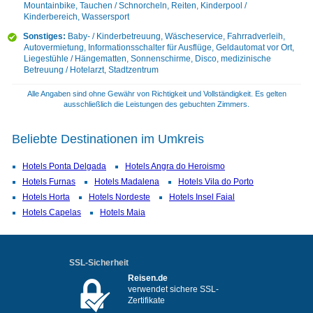
Mountainbike, Tauchen / Schnorcheln, Reiten, Kinderpool /
Kinderbereich, Wassersport
Sonstiges:
Baby- / Kinderbetreuung, Wäscheservice, Fahrradverleih,
Autovermietung, Informationsschalter für Ausflüge, Geldautomat vor Ort,
Liegestühle / Hängematten, Sonnenschirme, Disco, medizinische
Betreuung / Hotelarzt, Stadtzentrum
Alle Angaben sind ohne Gewähr von Richtigkeit und Vollständigkeit. Es gelten
ausschließlich die Leistungen des gebuchten Zimmers.
Beliebte Destinationen im Umkreis
Hotels Ponta Delgada
Hotels Angra do Heroismo
Hotels Furnas
Hotels Madalena
Hotels Vila do Porto
Hotels Horta
Hotels Nordeste
Hotels Insel Faial
Hotels Capelas
Hotels Maia
SSL-Sicherheit
Reisen.de
verwendet sichere SSL-
Zertifikate