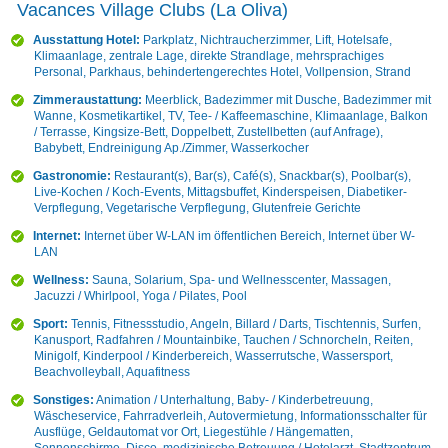
Vacances Village Clubs (La Oliva)
Ausstattung Hotel:
Parkplatz, Nichtraucherzimmer, Lift, Hotelsafe,
Klimaanlage, zentrale Lage, direkte Strandlage, mehrsprachiges
Personal, Parkhaus, behindertengerechtes Hotel, Vollpension, Strand
Zimmeraustattung:
Meerblick, Badezimmer mit Dusche, Badezimmer mit
Wanne, Kosmetikartikel, TV, Tee- / Kaffeemaschine, Klimaanlage, Balkon
/ Terrasse, Kingsize-Bett, Doppelbett, Zustellbetten (auf Anfrage),
Babybett, Endreinigung Ap./Zimmer, Wasserkocher
Gastronomie:
Restaurant(s), Bar(s), Café(s), Snackbar(s), Poolbar(s),
Live-Kochen / Koch-Events, Mittagsbuffet, Kinderspeisen, Diabetiker-
Verpflegung, Vegetarische Verpflegung, Glutenfreie Gerichte
Internet:
Internet über W-LAN im öffentlichen Bereich, Internet über W-
LAN
Wellness:
Sauna, Solarium, Spa- und Wellnesscenter, Massagen,
Jacuzzi / Whirlpool, Yoga / Pilates, Pool
Sport:
Tennis, Fitnessstudio, Angeln, Billard / Darts, Tischtennis, Surfen,
Kanusport, Radfahren / Mountainbike, Tauchen / Schnorcheln, Reiten,
Minigolf, Kinderpool / Kinderbereich, Wasserrutsche, Wassersport,
Beachvolleyball, Aquafitness
Sonstiges:
Animation / Unterhaltung, Baby- / Kinderbetreuung,
Wäscheservice, Fahrradverleih, Autovermietung, Informationsschalter für
Ausflüge, Geldautomat vor Ort, Liegestühle / Hängematten,
Sonnenschirme, Disco, medizinische Betreuung / Hotelarzt, Stadtzentrum