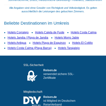
Alle Angaben sind ohne Gewähr von Richtigkeit und Vollständigkeit. Es gelten
ausschließlich die Leistungen des gebuchten Zimmers.
Beliebte Destinationen im Umkreis
Hotels Corralejo
Hotels Caleta de Fuste
Hotels Costa Calma
Hotels Jandia / Playa de Jandia
Hotels Morro Jable
Hotels Antigua
Hotels Playa de Esquinzo
Hotels El Cotillo
Hotels Costa Calma (Playa Barca)
Hotels Tarajalejo
SSL-Sicherheit
Reisen.de
verwendet sichere SSL-
Zertifikate
Mitgliedschaft
Reisen.de
ist Mitglied im Deutschen
ReiseVerband