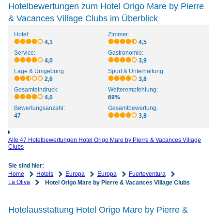
Hotelbewertungen zum Hotel Origo Mare by Pierre
& Vacances Village Clubs im Überblick
Hotel:
Zimmer:
4,1
4,5
Service:
Gastronomie:
4,0
3,9
Lage & Umgebung:
Sport & Unterhaltung:
2,6
3,8
Gesamteindruck:
Weiterempfehlung:
4,0
69%
Bewertungsanzahl:
Gesamtbewertung:
47
3,8
Alle 47 Hotelbewertungen Hotel Origo Mare by Pierre & Vacances Village
Clubs
Sie sind hier:
Home
Hotels
Europa
Europa
Fuerteventura
La Oliva
Hotel Origo Mare by Pierre & Vacances Village Clubs
Hotelausstattung Hotel Origo Mare by Pierre &