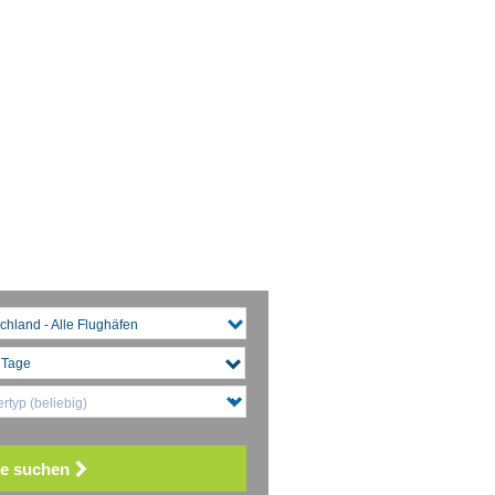
chland - Alle Flughäfen
rtyp (beliebig)
e suchen