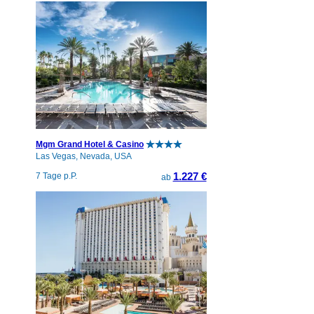
Mgm Grand Hotel & Casino
Las Vegas, Nevada, USA
1.227 €
7 Tage p.P.
ab