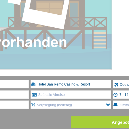
Deuts
Späteste Abreise
Verpflegung (beliebig)
Zimme
Angebot