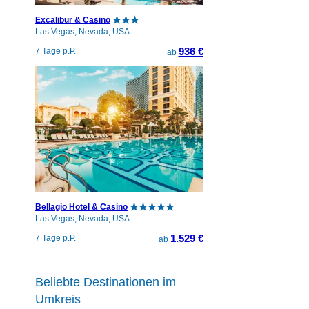
Excalibur & Casino
Las Vegas, Nevada, USA
936 €
7 Tage p.P.
ab
Bellagio Hotel & Casino
Las Vegas, Nevada, USA
1.529 €
7 Tage p.P.
ab
Beliebte Destinationen im
Umkreis