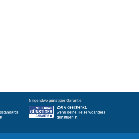
Nirgendwo günstiger Garantie
250 € geschenkt,
itsstandards
wenn deine Reise woanders
en
günstiger ist