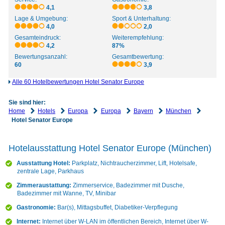
4,1
3,8
Lage & Umgebung:
Sport & Unterhaltung:
4,0
2,0
Gesamteindruck:
Weiterempfehlung:
4,2
87%
Bewertungsanzahl:
Gesamtbewertung:
60
3,9
Alle 60 Hotelbewertungen Hotel Senator Europe
Sie sind hier:
Home
Hotels
Europa
Europa
Bayern
München
Hotel Senator Europe
Hotelausstattung Hotel Senator Europe (München)
Ausstattung Hotel:
Parkplatz, Nichtraucherzimmer, Lift, Hotelsafe,
zentrale Lage, Parkhaus
Zimmeraustattung:
Zimmerservice, Badezimmer mit Dusche,
Badezimmer mit Wanne, TV, Minibar
Gastronomie:
Bar(s), Mittagsbuffet, Diabetiker-Verpflegung
Internet:
Internet über W-LAN im öffentlichen Bereich, Internet über W-