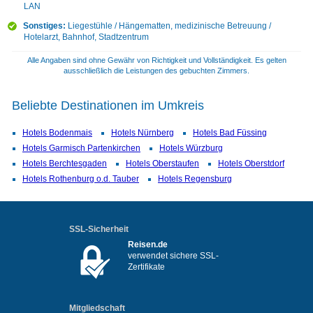
LAN
Sonstiges:
Liegestühle / Hängematten, medizinische Betreuung /
Hotelarzt, Bahnhof, Stadtzentrum
Alle Angaben sind ohne Gewähr von Richtigkeit und Vollständigkeit. Es gelten
ausschließlich die Leistungen des gebuchten Zimmers.
Beliebte Destinationen im Umkreis
Hotels Bodenmais
Hotels Nürnberg
Hotels Bad Füssing
Hotels Garmisch Partenkirchen
Hotels Würzburg
Hotels Berchtesgaden
Hotels Oberstaufen
Hotels Oberstdorf
Hotels Rothenburg o.d. Tauber
Hotels Regensburg
SSL-Sicherheit
Reisen.de
verwendet sichere SSL-
Zertifikate
Mitgliedschaft