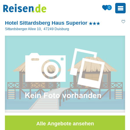
0
Hotel Sittardsberg Haus Superior
Sittardsberger Allee 10
,
47249
Duisburg
Alle Angebote ansehen