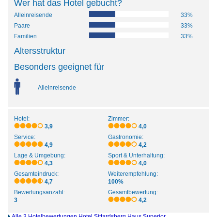
Wer hat das Hotel gebucht?
Alleinreisende
33%
Paare
33%
Familien
33%
Altersstruktur
Besonders geeignet für
Alleinreisende
Hotel:
Zimmer:
3,9
4,0
Service:
Gastronomie:
4,9
4,2
Lage & Umgebung:
Sport & Unterhaltung:
4,3
4,0
Gesamteindruck:
Weiterempfehlung:
4,7
100%
Bewertungsanzahl:
Gesamtbewertung:
3
4,2
Alle 3 Hotelbewertungen Hotel Sittardsberg Haus Superior