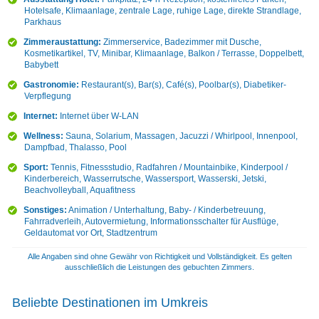
Hotelsafe, Klimaanlage, zentrale Lage, ruhige Lage, direkte Strandlage,
Parkhaus
Zimmeraustattung:
Zimmerservice, Badezimmer mit Dusche,
Kosmetikartikel, TV, Minibar, Klimaanlage, Balkon / Terrasse, Doppelbett,
Babybett
Gastronomie:
Restaurant(s), Bar(s), Café(s), Poolbar(s), Diabetiker-
Verpflegung
Internet:
Internet über W-LAN
Wellness:
Sauna, Solarium, Massagen, Jacuzzi / Whirlpool, Innenpool,
Dampfbad, Thalasso, Pool
Sport:
Tennis, Fitnessstudio, Radfahren / Mountainbike, Kinderpool /
Kinderbereich, Wasserrutsche, Wassersport, Wasserski, Jetski,
Beachvolleyball, Aquafitness
Sonstiges:
Animation / Unterhaltung, Baby- / Kinderbetreuung,
Fahrradverleih, Autovermietung, Informationsschalter für Ausflüge,
Geldautomat vor Ort, Stadtzentrum
Alle Angaben sind ohne Gewähr von Richtigkeit und Vollständigkeit. Es gelten
ausschließlich die Leistungen des gebuchten Zimmers.
Beliebte Destinationen im Umkreis