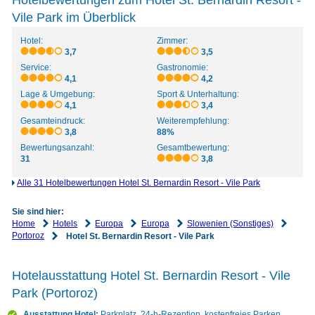
Hotelbewertungen zum Hotel St. Bernardin Resort -
Vile Park im Überblick
Hotel:
Zimmer:
3,7
3,5
Service:
Gastronomie:
4,1
4,2
Lage & Umgebung:
Sport & Unterhaltung:
4,1
3,4
Gesamteindruck:
Weiterempfehlung:
3,8
88%
Bewertungsanzahl:
Gesamtbewertung:
31
3,8
Alle 31 Hotelbewertungen Hotel St. Bernardin Resort - Vile Park
Sie sind hier:
Home
Hotels
Europa
Europa
Slowenien (Sonstiges)
Portoroz
Hotel St. Bernardin Resort - Vile Park
Hotelausstattung Hotel St. Bernardin Resort - Vile
Park (Portoroz)
Ausstattung Hotel:
Parkplatz, 24-h-Rezeption, kostenfreies Parken,